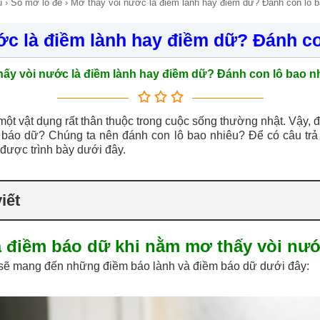
ủ
›
Sổ mơ lô đề
›
Mơ thấy vòi nước là điềm lành hay điềm dữ? Đánh con lô b
ớc là điềm lành hay điềm dữ? Đánh co
hấy vòi nước là điềm lành hay điềm dữ? Đánh con lô bao n
một vật dụng rất thân thuộc trong cuộc sống thường nhật. Vậy
 báo dữ? Chúng ta nên đánh con lô bao nhiêu? Để có câu trả l
 được trình bày dưới đây.
iết
à điềm báo dữ khi nằm mơ thấy vòi nư
sẽ mang đến những điềm báo lành và điềm báo dữ dưới đây: