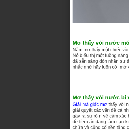
Mơ thấy vòi nước mớ
Nằm mơ thấy một chiếc vòi
Nó biểu thị một luồng năng
đã sẵn sàng đón nhận sự th
nhắc nhở hãy luôn cởi mở 
Mơ thấy vòi nước bị v
Giải mã giấc mơ
thấy vòi n
giải quyết các vấn đề cá n
gây ra sự rò rỉ về cảm xúc
đề tiềm ẩn đang làm cạn k
chữa và củng cố nền tảng 