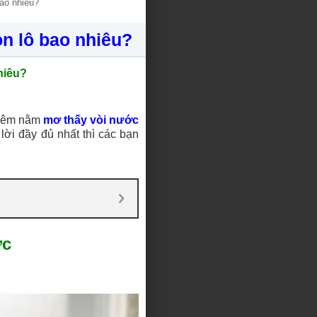
ao nhiêu?
n lô bao nhiêu?
hiêu?
, đêm nằm
mơ thấy vòi nước
ời đầy đủ nhất thì các bạn
ớc