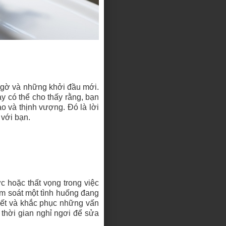
ngờ và những khởi đầu mới.
y có thể cho thấy rằng, bạn
o và thịnh vượng. Đó là lời
với bạn.
c hoặc thất vọng trong việc
ểm soát một tình huống đang
uyết và khắc phục những vấn
thời gian nghỉ ngơi để sửa