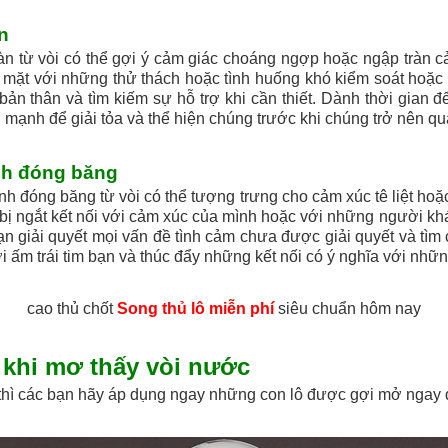
n
n từ vòi có thể gợi ý cảm giác choáng ngợp hoặc ngập tràn c
 mặt với những thử thách hoặc tình huống khó kiểm soát hoặc 
bản thân và tìm kiếm sự hỗ trợ khi cần thiết. Dành thời gian
 mạnh để giải tỏa và thể hiện chúng trước khi chúng trở nên qu
nh đóng băng
 đóng băng từ vòi có thể tượng trưng cho cảm xúc tê liệt hoặc
 bị ngắt kết nối với cảm xúc của mình hoặc với những người kh
n giải quyết mọi vấn đề tình cảm chưa được giải quyết và tìm 
i ấm trái tim bạn và thúc đẩy những kết nối có ý nghĩa với nh
cao thủ chốt
Song thủ lô miễn phí
siêu chuẩn hôm nay
khi mơ thấy vòi nước
thì các bạn hãy áp dụng ngay những con lô được gợi mở ngay 