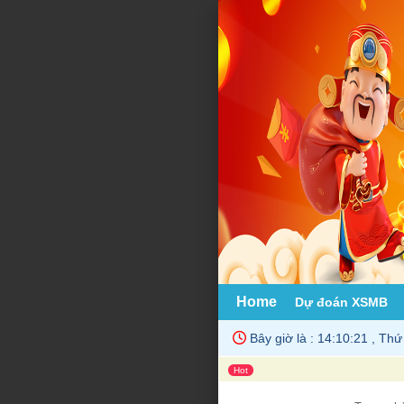
Home
Dự đoán XSMB
Bây giờ là :
14:10:22 , Thứ
Hot