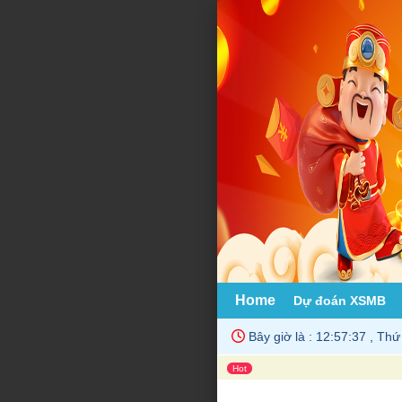
Home
Dự đoán XSMB
Bây giờ là :
12:57:37 , Thứ
Hot