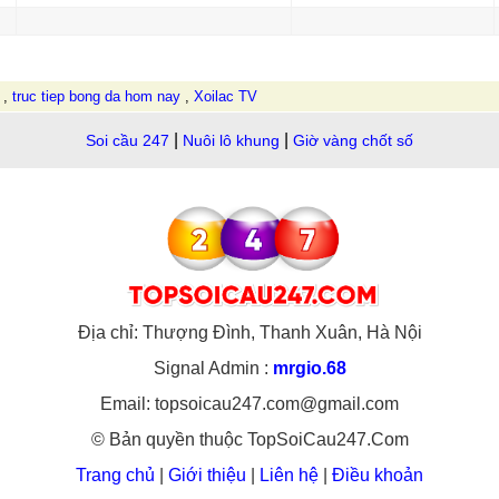
,
truc tiep bong da hom nay
,
Xoilac TV
|
|
Soi cầu 247
Nuôi lô khung
Giờ vàng chốt số
Địa chỉ: Thượng Đình, Thanh Xuân, Hà Nội
Signal Admin :
mrgio.68
Email:
topsoicau247.com@gmail.com
© Bản quyền thuộc TopSoiCau247.Com
Trang chủ
|
Giới thiệu
|
Liên hệ
|
Điều khoản