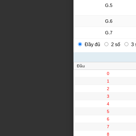
G.5
G.6
G.7
Đầy đủ
2 số
3 
Đầu
0
1
2
3
4
5
6
7
8