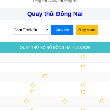
Trang chủ
›
Quay thử Đồng Nai
Quay thử Đồng Nai
Quay thử
Quay nhanh
QUAY THỬ XỔ SỐ ĐỒNG NAI 06/08/2026