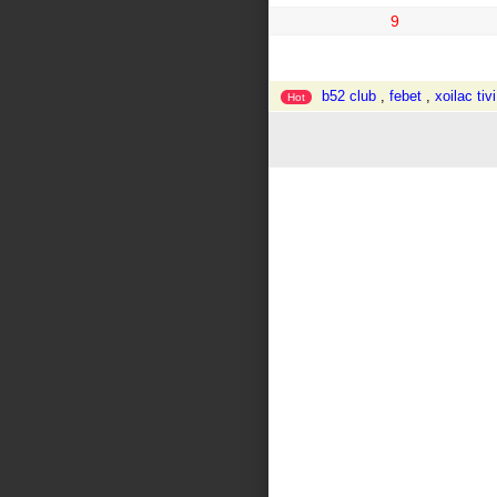
9
b52 club
,
febet
,
xoilac tivi
Hot