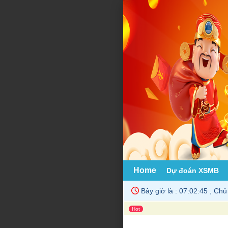
Home
Dự đoán XSMB
Bây giờ là :
07:02:45 , Chủ
Hot