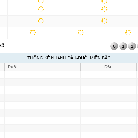
số
0
1
2
THỐNG KÊ NHANH ĐẦU-ĐUÔI MIỀN BẮC
Đuôi
Đầu