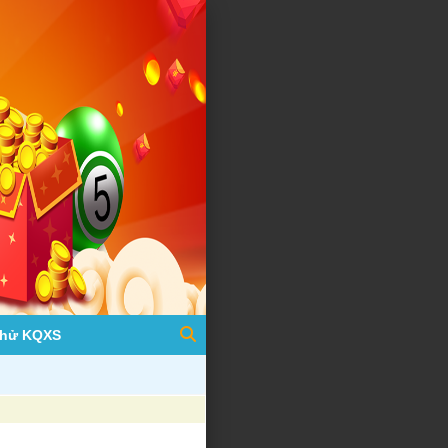
thử KQXS