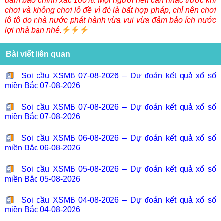
đảm bảo chính xác 100%. Mọi người nên cân nhắc trước khi
chơi và không chơi lô đề vì đó là bất hợp pháp, chỉ nên chơi
lô tô do nhà nước phát hành vừa vui vừa đảm bảo ích nước
lợi nhà bạn nhé.
Bài viết liên quan
Soi cầu XSMB 07-08-2026 – Dự đoán kết quả xổ số
miền Bắc 07-08-2026
Soi cầu XSMB 07-08-2026 – Dự đoán kết quả xổ số
miền Bắc 07-08-2026
Soi cầu XSMB 06-08-2026 – Dự đoán kết quả xổ số
miền Bắc 06-08-2026
Soi cầu XSMB 05-08-2026 – Dự đoán kết quả xổ số
miền Bắc 05-08-2026
Soi cầu XSMB 04-08-2026 – Dự đoán kết quả xổ số
miền Bắc 04-08-2026