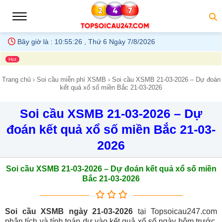
Bây giờ là :
10:55:26 , Thứ 6 Ngày 7/8/2026
Hot
Trang chủ
›
Soi cầu miễn phí XSMB
›
Soi cầu XSMB 21-03-2026 – Dự đoán
kết quả xổ số miền Bắc 21-03-2026
Soi cầu XSMB 21-03-2026 – Dự
đoán kết quả xổ số miền Bắc 21-03-
2026
Soi cầu XSMB 21-03-2026 – Dự đoán kết quả xổ số miền
Bắc 21-03-2026
Soi cầu XSMB ngày 21-03-2026
tại Topsoicau247.com
phân tích và tính toán dự vào kết quả xổ số ngày hôm trước.