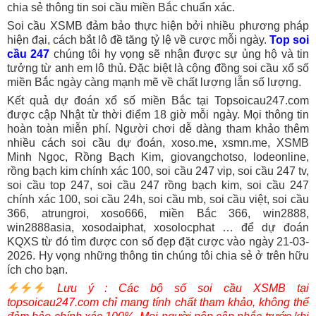
chia sẻ thông tin soi cầu miền Bắc chuẩn xác.
Soi cầu XSMB đảm bảo thực hiện bởi nhiều phương pháp
hiện đại, cách bắt lô đề tăng tỷ lệ về cược mỗi ngày.
Top soi
cầu 247
chúng tôi hy vọng sẽ nhận được sự ủng hộ và tin
tưởng từ anh em lô thủ. Đặc biệt là cộng đồng soi cầu xổ số
miền Bắc ngày càng mạnh mẽ về chất lượng lẫn số lượng.
Kết quả dự đoán xổ số miền Bắc tại Topsoicau247.com
được cập Nhật từ thời điểm 18 giờ mỗi ngày. Mọi thông tin
hoàn toàn miễn phí. Người chơi dễ dàng tham khảo thêm
nhiều cách soi cầu dự đoán, xoso.me, xsmn.me, XSMB
Minh Ngọc, Rồng Bạch Kim, giovangchotso, lodeonline,
rồng bạch kim chính xác 100, soi cầu 247 vip, soi cầu 247 tv,
soi cầu top 247, soi cầu 247 rồng bạch kim, soi cầu 247
chính xác 100, soi cầu 24h, soi cầu mb, soi cầu việt, soi cầu
366, atrungroi, xoso666, miền Bắc 366, win2888,
win2888asia, xosodaiphat, xosolocphat … để dự đoán
KQXS từ đó tìm được con số đẹp đặt cược vào ngày 21-03-
2026. Hy vọng những thông tin chúng tôi chia sẻ ở trên hữu
ích cho bạn.
Lưu ý :
Các bộ số soi cầu XSMB tại
topsoicau247.com chỉ mang tính chất tham khảo, không thể