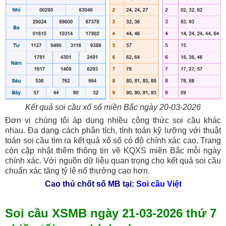
Kết quả soi cầu xổ số miền Bắc ngày 20-03-2026
Đơn vị chúng tôi áp dụng nhiều công thức soi cầu khác
nhau. Đa dạng cách phân tích, tính toán kỹ lưỡng với thuật
toán soi cầu tìm ra kết quả xổ số có độ chính xác cao. Trang
còn cập nhật thêm thông tin về KQXS miền Bắc mỗi ngày
chính xác. Với nguồn dữ liệu quan trọng cho kết quả soi cầu
chuẩn xác tăng tỷ lệ nổ thưởng cao hơn.
Cao thủ chốt số MB tại:
Soi cầu Việt
Soi cầu XSMB ngày 21-03-2026 thứ 7