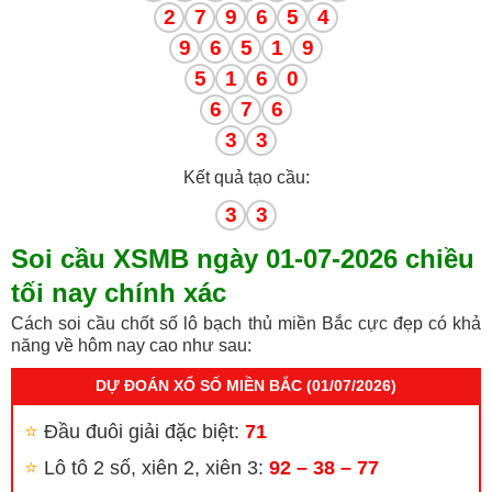
2
7
9
6
5
4
9
6
5
1
9
5
1
6
0
6
7
6
3
3
Kết quả tạo cầu:
3
3
Soi cầu XSMB ngày 01-07-2026 chiều
tối nay chính xác
Cách soi cầu chốt số lô bạch thủ miền Bắc cực đẹp có khả
năng về hôm nay cao như sau:
DỰ ĐOÁN XỔ SỐ MIỀN BẮC (01/07/2026)
Đầu đuôi giải đặc biệt:
71
Lô tô 2 số, xiên 2, xiên 3:
92 – 38 – 77