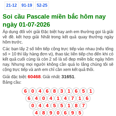
21-12
91-19
52-25
Soi cầu Pascale miền bắc hôm nay
ngày 01-07-2026
Áp dụng đối với giải Đặc biệt hay anh em thường gọi là giải
về đề. kết hợp giải Nhất trong kết quả quay thưởng ngày
hôm trước.
Các bạn lấy 2 số liên tiếp cộng trực tiếp vào nhau (nếu tổng
số > 10 thì lấy hàng đơn vị), thao tác liên tiếp cho đến khi có
kết quả cuối cùng là còn 2 số là số đẹp miền bắc ngày hôm
nay. Nhưng mọi người không cần quá lo lắng chúng tôi sẽ
cộng trực tiếp và anh em chỉ cần xem kết quả thôi.
60468
31651
Giải đặc biệt:
. Giải nhất:
.
Bảng cầu:
6
0
4
6
8
3
1
6
5
1
6
4
0
4
1
4
7
1
6
0
4
4
5
5
1
8
7
4
8
9
0
6
9
5