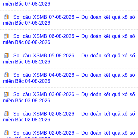
miền Bắc 07-08-2026
Soi cầu XSMB 07-08-2026 – Dự đoán kết quả xổ số
miền Bắc 07-08-2026
Soi cầu XSMB 06-08-2026 – Dự đoán kết quả xổ số
miền Bắc 06-08-2026
Soi cầu XSMB 05-08-2026 – Dự đoán kết quả xổ số
miền Bắc 05-08-2026
Soi cầu XSMB 04-08-2026 – Dự đoán kết quả xổ số
miền Bắc 04-08-2026
Soi cầu XSMB 03-08-2026 – Dự đoán kết quả xổ số
miền Bắc 03-08-2026
Soi cầu XSMB 02-08-2026 – Dự đoán kết quả xổ số
miền Bắc 02-08-2026
Soi cầu XSMB 02-08-2026 – Dự đoán kết quả xổ số