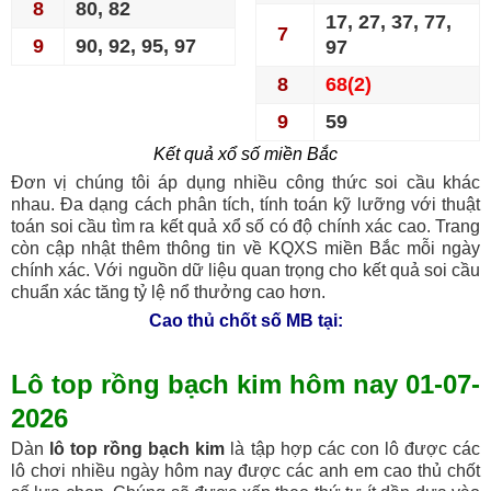
8
80, 82
17, 27, 37, 77,
7
9
90, 92, 95, 97
97
8
68
(2)
9
59
Kết quả xổ số miền Bắc
Đơn vị chúng tôi áp dụng nhiều công thức soi cầu khác
nhau. Đa dạng cách phân tích, tính toán kỹ lưỡng với thuật
toán soi cầu tìm ra kết quả xổ số có độ chính xác cao. Trang
còn cập nhật thêm thông tin về KQXS miền Bắc mỗi ngày
chính xác. Với nguồn dữ liệu quan trọng cho kết quả soi cầu
chuẩn xác tăng tỷ lệ nổ thưởng cao hơn.
Cao thủ chốt số MB tại:
Lô top rồng bạch kim hôm nay 01-07-
2026
Dàn
lô top rồng bạch kim
là tập hợp các con lô được các
lô chơi nhiều ngày hôm nay được các anh em cao thủ chốt