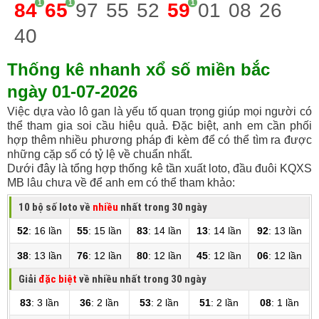
1
1
1
84
65
97
55
52
59
01
08
26
40
Thống kê nhanh xổ số miền bắc
ngày 01-07-2026
Việc dựa vào lô gan là yếu tố quan trọng giúp mọi người có
thể tham gia soi cầu hiệu quả. Đặc biệt, anh em cần phối
hợp thêm nhiều phương pháp đi kèm để có thể tìm ra được
những cặp số có tỷ lệ về chuẩn nhất.
Dưới đây là tổng hợp thống kê tần xuất loto, đầu đuôi KQXS
MB lâu chưa về để anh em có thể tham khảo:
10 bộ số loto về
nhiều
nhất trong 30 ngày
52
: 16 lần
55
: 15 lần
83
: 14 lần
13
: 14 lần
92
: 13 lần
38
: 13 lần
76
: 12 lần
80
: 12 lần
45
: 12 lần
06
: 12 lần
Giải
đặc biệt
về nhiều nhất trong 30 ngày
83
: 3 lần
36
: 2 lần
53
: 2 lần
51
: 2 lần
08
: 1 lần