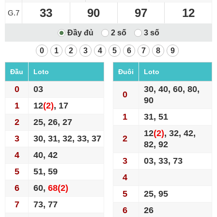
33
90
97
12
G.7
0
1
2
3
4
5
6
7
8
9
Đầu
Loto
Đuôi
Loto
0
03
30, 40, 60, 80,
0
90
1
12
(2)
, 17
1
31, 51
2
25, 26, 27
12
(2)
, 32, 42,
3
30, 31, 32, 33, 37
2
82, 92
4
40, 42
3
03, 33, 73
5
51, 59
4
6
60,
68
(2)
5
25, 95
7
73, 77
6
26