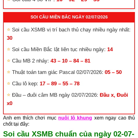
SOI CẦU MIỀN BẮC NGÀY 02/07/2026
Soi cầu XSMB vị trí bạch thủ chạy nhiều ngày nhất:
30
Soi cầu Miền Bắc lật liên tục nhiều ngày:
14
Cầu MB 2 nháy:
43 – 10 – 84 – 81
Thuật toán tam giác Pascal 02/07/2026:
05 – 50
Cầu lô kẹp:
17 – 89 – 55 – 78
Đầu – đuôi câm MB ngày 02/07/2026:
Đầu x, Đuôi
x0
Anh em thích chơi mục
nuôi lô khung
xem ngay cao thủ
chốt tại đây:
Soi cầu XSMB chuẩn của ngày 02-07-