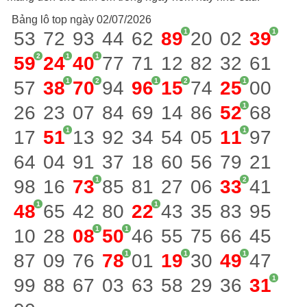
Bảng lô top ngày 02/07/2026
1
1
53
72
93
44
62
89
20
02
39
2
1
1
59
24
40
77
71
12
82
32
61
1
2
1
2
1
57
38
70
94
96
15
74
25
00
1
26
23
07
84
69
14
86
52
68
1
1
17
51
13
92
34
54
05
11
97
64
04
91
37
18
60
56
79
21
1
2
98
16
73
85
81
27
06
33
41
1
1
48
65
42
80
22
43
35
83
95
1
1
10
28
08
50
46
55
75
66
45
1
1
1
87
09
76
78
01
19
30
49
47
1
99
88
67
03
63
58
29
36
31