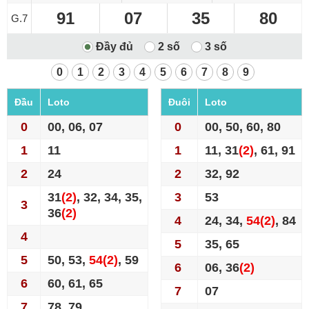
91
07
35
80
G.7
0
1
2
3
4
5
6
7
8
9
Đầu
Loto
Đuôi
Loto
0
00, 06, 07
0
00, 50, 60, 80
1
11
1
11, 31
(2)
, 61, 91
2
24
2
32, 92
31
(2)
, 32, 34, 35,
3
53
3
36
(2)
4
24, 34,
54
(2)
, 84
4
5
35, 65
5
50, 53,
54
(2)
, 59
6
06, 36
(2)
6
60, 61, 65
7
07
7
78, 79