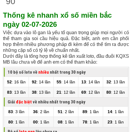
90
Thống kê nhanh xổ số miền bắc
ngày 02-07-2026
Việc dựa vào lô gan là yếu tố quan trọng giúp mọi người có
thể tham gia soi cầu hiệu quả. Đặc biệt, anh em cần phối
hợp thêm nhiều phương pháp đi kèm để có thể tìm ra được
những cặp số có tỷ lệ về chuẩn nhất.
Dưới đây là tổng hợp thống kê tần xuất loto, đầu đuôi KQXS
MB lâu chưa về để anh em có thể tham khảo:
10 bộ số loto về
nhiều
nhất trong 30 ngày
52
: 16 lần
92
: 14 lần
55
: 14 lần
13
: 14 lần
32
: 13 lần
83
: 13 lần
38
: 13 lần
21
: 12 lần
69
: 12 lần
80
: 12 lần
Giải
đặc biệt
về nhiều nhất trong 30 ngày
83
: 3 lần
36
: 2 lần
51
: 2 lần
89
: 1 lần
14
: 1 lần
80
: 1 lần
00
: 1 lần
08
: 1 lần
78
: 1 lần
23
: 1 lần
Bộ số
loto gan
lâu chưa ra