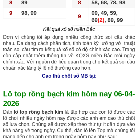
8
89
8
58, 68, 78, 98
9
98, 99
09, 49, 59,
9
69
(2)
, 89, 99
Kết quả xổ số miền Bắc
Đơn vị chúng tôi áp dụng nhiều công thức soi cầu khác
nhau. Đa dạng cách phân tích, tính toán kỹ lưỡng với thuật
toán soi cầu tìm ra kết quả xổ số có độ chính xác cao. Trang
còn cập nhật thêm thông tin về KQXS miền Bắc mỗi ngày
chính xác. Với nguồn dữ liệu quan trọng cho kết quả soi cầu
chuẩn xác tăng tỷ lệ nổ thưởng cao hơn.
Cao thủ chốt số MB tại:
Lô top rồng bạch kim hôm nay 06-04-
2026
Dàn
lô top rồng bạch kim
là tập hợp các con lô được các
lô chơi nhiều ngày hôm nay được các anh em cao thủ chốt
số lựa chọn. Chúng sẽ được xếp theo thứ tự ít dần dựa vào
khả năng về trong ngày. Cụ thể, dàn lô lên Top mà chúng tôi
mang đến cho anh em trong ngày hôm nay như sau: