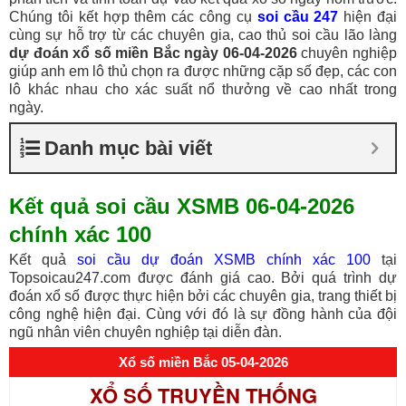
Chúng tôi kết hợp thêm các công cụ
soi cầu 247
hiện đại
cùng sự hỗ trợ từ các chuyên gia, cao thủ soi cầu lão làng
dự đoán xổ số miền Bắc ngày 06-04-2026
chuyên nghiệp
giúp anh em lô thủ chọn ra được những cặp số đẹp, các con
lô khác nhau cho xác suất nổ thưởng về cao nhất trong
ngày.
Danh mục bài viết
Kết quả soi cầu XSMB 06-04-2026
chính xác 100
Kết quả
soi cầu dự đoán XSMB chính xác 100
tại
Topsoicau247.com được đánh giá cao. Bởi quá trình dự
đoán xổ số được thực hiện bởi các chuyên gia, trang thiết bị
công nghệ hiện đại. Cùng với đó là sự đồng hành của đội
ngũ nhân viên chuyên nghiệp tại diễn đàn.
Xổ số miền Bắc 05-04-2026
XỔ SỐ TRUYỀN THỐNG