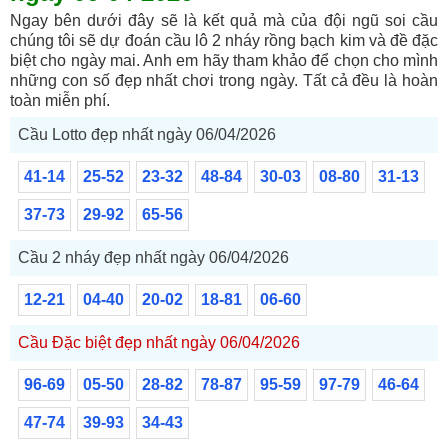
Ngay bên dưới đây sẽ là kết quả mà của đội ngũ soi cầu
chúng tôi sẽ dự đoán cầu lô 2 nháy rồng bạch kim và đề đặc
biệt cho ngày mai. Anh em hãy tham khảo để chọn cho mình
những con số đẹp nhất chơi trong ngày. Tất cả đều là hoàn
toàn miễn phí.
Cầu Lotto đẹp nhất ngày 06/04/2026
41-14
25-52
23-32
48-84
30-03
08-80
31-13
37-73
29-92
65-56
Cầu 2 nháy đẹp nhất ngày 06/04/2026
12-21
04-40
20-02
18-81
06-60
Cầu Đặc biệt đẹp nhất ngày 06/04/2026
96-69
05-50
28-82
78-87
95-59
97-79
46-64
47-74
39-93
34-43