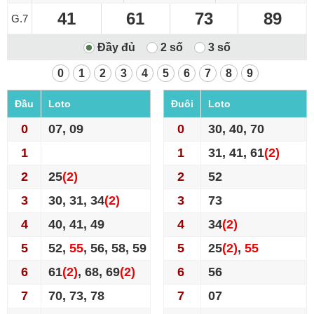
41
61
73
89
G.7
0
1
2
3
4
5
6
7
8
9
Đầu
Loto
Đuôi
Loto
0
07, 09
0
30, 40, 70
1
1
31, 41, 61
(2)
2
25
(2)
2
52
3
30, 31, 34
(2)
3
73
4
40, 41, 49
4
34
(2)
5
52,
55
, 56, 58, 59
5
25
(2)
,
55
6
61
(2)
, 68, 69
(2)
6
56
7
70, 73, 78
7
07