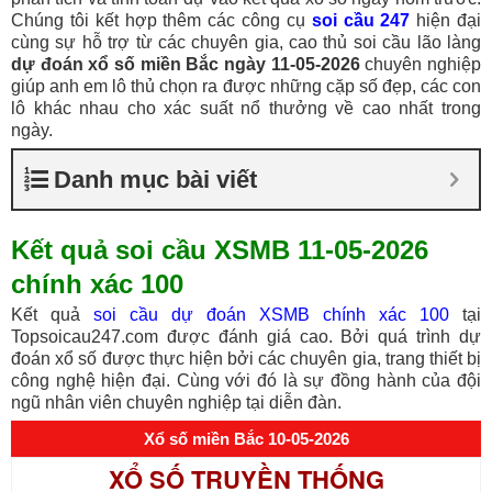
Chúng tôi kết hợp thêm các công cụ
soi cầu 247
hiện đại
cùng sự hỗ trợ từ các chuyên gia, cao thủ soi cầu lão làng
dự đoán xổ số miền Bắc ngày 11-05-2026
chuyên nghiệp
giúp anh em lô thủ chọn ra được những cặp số đẹp, các con
lô khác nhau cho xác suất nổ thưởng về cao nhất trong
ngày.
Danh mục bài viết
Kết quả soi cầu XSMB 11-05-2026
chính xác 100
Kết quả
soi cầu dự đoán XSMB chính xác 100
tại
Topsoicau247.com được đánh giá cao. Bởi quá trình dự
đoán xổ số được thực hiện bởi các chuyên gia, trang thiết bị
công nghệ hiện đại. Cùng với đó là sự đồng hành của đội
ngũ nhân viên chuyên nghiệp tại diễn đàn.
Xổ số miền Bắc 10-05-2026
XỔ SỐ TRUYỀN THỐNG