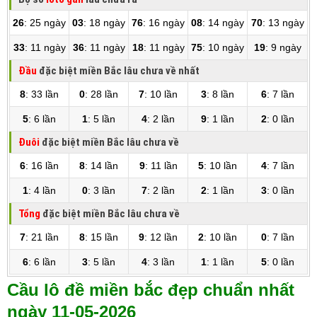
26
: 25 ngày
03
: 18 ngày
76
: 16 ngày
08
: 14 ngày
70
: 13 ngày
33
: 11 ngày
36
: 11 ngày
18
: 11 ngày
75
: 10 ngày
19
: 9 ngày
Đầu
đặc biệt miền Bắc lâu chưa về nhất
8
: 33 lần
0
: 28 lần
7
: 10 lần
3
: 8 lần
6
: 7 lần
5
: 6 lần
1
: 5 lần
4
: 2 lần
9
: 1 lần
2
: 0 lần
Đuôi
đặc biệt miền Bắc lâu chưa về
6
: 16 lần
8
: 14 lần
9
: 11 lần
5
: 10 lần
4
: 7 lần
1
: 4 lần
0
: 3 lần
7
: 2 lần
2
: 1 lần
3
: 0 lần
Tổng
đặc biệt miền Bắc lâu chưa về
7
: 21 lần
8
: 15 lần
9
: 12 lần
2
: 10 lần
0
: 7 lần
6
: 6 lần
3
: 5 lần
4
: 3 lần
1
: 1 lần
5
: 0 lần
Cầu lô đề miền bắc đẹp chuẩn nhất
ngày 11-05-2026