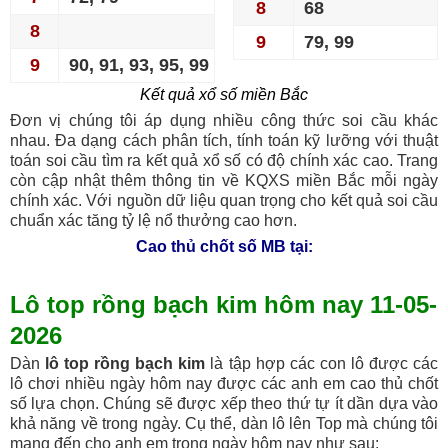
8
68
8
9
79, 99
9
90, 91, 93, 95, 99
Kết quả xổ số miền Bắc
Đơn vị chúng tôi áp dụng nhiều công thức soi cầu khác
nhau. Đa dạng cách phân tích, tính toán kỹ lưỡng với thuật
toán soi cầu tìm ra kết quả xổ số có độ chính xác cao. Trang
còn cập nhật thêm thông tin về KQXS miền Bắc mỗi ngày
chính xác. Với nguồn dữ liệu quan trọng cho kết quả soi cầu
chuẩn xác tăng tỷ lệ nổ thưởng cao hơn.
Cao thủ chốt số MB tại:
Lô top rồng bạch kim hôm nay 11-05-
2026
Dàn
lô top rồng bạch kim
là tập hợp các con lô được các
lô chơi nhiều ngày hôm nay được các anh em cao thủ chốt
số lựa chọn. Chúng sẽ được xếp theo thứ tự ít dần dựa vào
khả năng về trong ngày. Cụ thể, dàn lô lên Top mà chúng tôi
mang đến cho anh em trong ngày hôm nay như sau: