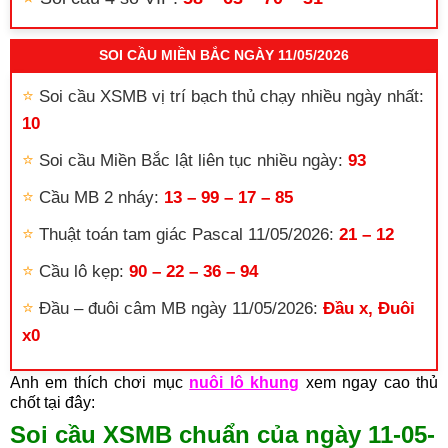
SOI CẦU MIỀN BẮC NGÀY 11/05/2026
Soi cầu XSMB vị trí bạch thủ chạy nhiều ngày nhất:
10
Soi cầu Miền Bắc lật liên tục nhiều ngày:
93
Cầu MB 2 nháy:
13 – 99 – 17 – 85
Thuật toán tam giác Pascal 11/05/2026:
21 – 12
Cầu lô kẹp:
90 – 22 – 36 – 94
Đầu – đuôi câm MB ngày 11/05/2026:
Đầu x, Đuôi
x0
Anh em thích chơi mục
nuôi lô khung
xem ngay cao thủ
chốt tại đây:
Soi cầu XSMB chuẩn của ngày 11-05-