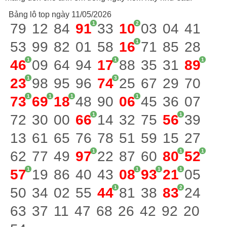
Bảng lô top ngày 11/05/2026
1
2
79
12
84
91
33
10
03
04
41
1
53
99
82
01
58
16
71
85
28
1
1
1
46
09
64
94
17
88
35
31
89
1
3
23
98
95
96
74
25
67
29
70
1
1
1
1
73
69
18
48
90
06
45
36
07
1
1
72
30
00
66
14
32
75
56
39
13
61
65
76
78
51
59
15
27
1
1
1
62
77
49
97
22
87
60
80
52
1
1
1
1
57
19
86
40
43
08
93
21
05
1
2
50
34
02
55
44
81
38
83
24
63
37
11
47
68
26
42
92
20