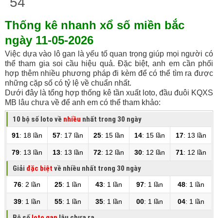
54
Thống kê nhanh xổ số miền bắc
ngày 11-05-2026
Việc dựa vào lô gan là yếu tố quan trọng giúp mọi người có
thể tham gia soi cầu hiệu quả. Đặc biệt, anh em cần phối
hợp thêm nhiều phương pháp đi kèm để có thể tìm ra được
những cặp số có tỷ lệ về chuẩn nhất.
Dưới đây là tổng hợp thống kê tần xuất loto, đầu đuôi KQXS
MB lâu chưa về để anh em có thể tham khảo:
10 bộ số loto về
nhiều
nhất trong 30 ngày
91
: 18 lần
57
: 17 lần
25
: 15 lần
14
: 15 lần
17
: 13 lần
79
: 13 lần
13
: 13 lần
72
: 12 lần
30
: 12 lần
71
: 12 lần
Giải
đặc biệt
về nhiều nhất trong 30 ngày
76
: 2 lần
25
: 1 lần
43
: 1 lần
97
: 1 lần
48
: 1 lần
39
: 1 lần
55
: 1 lần
35
: 1 lần
00
: 1 lần
04
: 1 lần
Bộ số
loto gan
lâu chưa ra