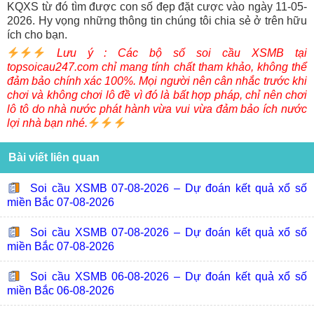
KQXS từ đó tìm được con số đẹp đặt cược vào ngày 11-05-
2026. Hy vọng những thông tin chúng tôi chia sẻ ở trên hữu
ích cho bạn.
Lưu ý :
Các bộ số soi cầu XSMB tại
topsoicau247.com chỉ mang tính chất tham khảo, không thể
đảm bảo chính xác 100%. Mọi người nên cân nhắc trước khi
chơi và không chơi lô đề vì đó là bất hợp pháp, chỉ nên chơi
lô tô do nhà nước phát hành vừa vui vừa đảm bảo ích nước
lợi nhà bạn nhé.
Bài viết liên quan
Soi cầu XSMB 07-08-2026 – Dự đoán kết quả xổ số
miền Bắc 07-08-2026
Soi cầu XSMB 07-08-2026 – Dự đoán kết quả xổ số
miền Bắc 07-08-2026
Soi cầu XSMB 06-08-2026 – Dự đoán kết quả xổ số
miền Bắc 06-08-2026