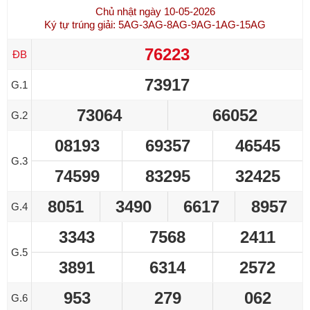
Chủ nhật ngày 10-05-2026
Ký tự trúng giải:
5AG-3AG-8AG-9AG-1AG-15AG
76223
ĐB
73917
G.1
73064
66052
G.2
08193
69357
46545
G.3
74599
83295
32425
8051
3490
6617
8957
G.4
3343
7568
2411
G.5
3891
6314
2572
953
279
062
G.6