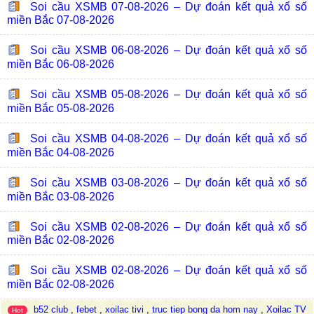
Soi cầu XSMB 07-08-2026 – Dự đoán kết quả xổ số
miền Bắc 07-08-2026
Soi cầu XSMB 06-08-2026 – Dự đoán kết quả xổ số
miền Bắc 06-08-2026
Soi cầu XSMB 05-08-2026 – Dự đoán kết quả xổ số
miền Bắc 05-08-2026
Soi cầu XSMB 04-08-2026 – Dự đoán kết quả xổ số
miền Bắc 04-08-2026
Soi cầu XSMB 03-08-2026 – Dự đoán kết quả xổ số
miền Bắc 03-08-2026
Soi cầu XSMB 02-08-2026 – Dự đoán kết quả xổ số
miền Bắc 02-08-2026
Soi cầu XSMB 02-08-2026 – Dự đoán kết quả xổ số
miền Bắc 02-08-2026
b52 club
,
febet
,
xoilac tivi
,
truc tiep bong da hom nay
,
Xoilac TV
Hot