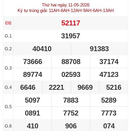
Thứ hai ngày 11-05-2026
Ký tự trúng giải:
11AH-8AH-12AH-9AH-6AH-13AH
52117
ĐB
31957
G.1
40410
91383
G.2
73666
88708
37174
G.3
89774
02593
47123
6646
2221
9669
5216
G.4
5097
7883
5289
G.5
0891
7752
7773
410
906
074
G.6