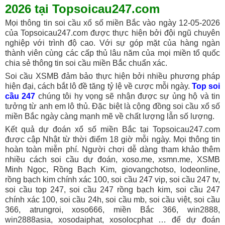
2026 tại Topsoicau247.com
Mọi thông tin soi cầu xổ số miền Bắc vào ngày 12-05-2026
của Topsoicau247.com được thực hiện bởi đội ngũ chuyên
nghiệp với trình độ cao. Với sự góp mặt của hàng ngàn
thành viên cùng các cấp thủ lâu năm của mọi miền tổ quốc
chia sẻ thông tin soi cầu miền Bắc chuẩn xác.
Soi cầu XSMB đảm bảo thực hiện bởi nhiều phương pháp
hiện đại, cách bắt lô đề tăng tỷ lệ về cược mỗi ngày.
Top soi
cầu 247
chúng tôi hy vọng sẽ nhận được sự ủng hộ và tin
tưởng từ anh em lô thủ. Đặc biệt là cộng đồng soi cầu xổ số
miền Bắc ngày càng mạnh mẽ về chất lượng lẫn số lượng.
Kết quả dự đoán xổ số miền Bắc tại Topsoicau247.com
được cập Nhật từ thời điểm 18 giờ mỗi ngày. Mọi thông tin
hoàn toàn miễn phí. Người chơi dễ dàng tham khảo thêm
nhiều cách soi cầu dự đoán, xoso.me, xsmn.me, XSMB
Minh Ngọc, Rồng Bạch Kim, giovangchotso, lodeonline,
rồng bạch kim chính xác 100, soi cầu 247 vip, soi cầu 247 tv,
soi cầu top 247, soi cầu 247 rồng bạch kim, soi cầu 247
chính xác 100, soi cầu 24h, soi cầu mb, soi cầu việt, soi cầu
366, atrungroi, xoso666, miền Bắc 366, win2888,
win2888asia, xosodaiphat, xosolocphat … để dự đoán