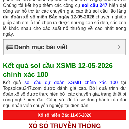
Chúng tôi kết hợp thêm các công cụ
soi cầu 247
hiện đại
cùng sự hỗ trợ từ các chuyên gia, cao thủ soi cầu lão làng
dự đoán xổ số miền Bắc ngày 12-05-2026
chuyên nghiệp
giúp anh em lô thủ chọn ra được những cặp số đẹp, các con
lô khác nhau cho xác suất nổ thưởng về cao nhất trong
ngày.
Danh mục bài viết
Kết quả soi cầu XSMB 12-05-2026
chính xác 100
Kết quả
soi cầu dự đoán XSMB chính xác 100
tại
Topsoicau247.com được đánh giá cao. Bởi quá trình dự
đoán xổ số được thực hiện bởi các chuyên gia, trang thiết bị
công nghệ hiện đại. Cùng với đó là sự đồng hành của đội
ngũ nhân viên chuyên nghiệp tại diễn đàn.
Xổ số miền Bắc 11-05-2026
XỔ SỐ TRUYỀN THỐNG