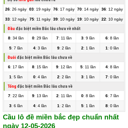
26
: 26 ngày
03
: 19 ngày
76
: 17 ngày
70
: 14 ngày
36
: 12 ngày
33
: 12 ngày
75
: 11 ngày
39
: 10 ngày
19
: 10 ngày
22
: 10 ngày
Đầu
đặc biệt miền Bắc lâu chưa về nhất
8
: 34 lần
0
: 29 lần
7
: 11 lần
3
: 9 lần
6
: 8 lần
5
: 7 lần
4
: 3 lần
9
: 2 lần
2
: 1 lần
1
: 0 lần
Đuôi
đặc biệt miền Bắc lâu chưa về
6
: 17 lần
8
: 15 lần
9
: 12 lần
5
: 11 lần
4
: 8 lần
1
: 5 lần
0
: 4 lần
2
: 2 lần
3
: 1 lần
7
: 0 lần
Tổng
đặc biệt miền Bắc lâu chưa về
7
: 22 lần
9
: 13 lần
2
: 11 lần
0
: 8 lần
6
: 7 lần
3
: 6 lần
4
: 4 lần
1
: 2 lần
5
: 1 lần
8
: 0 lần
Cầu lô đề miền bắc đẹp chuẩn nhất
ngày 12-05-2026