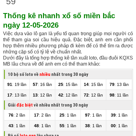
59
Thống kê nhanh xổ số miền bắc
ngày 12-05-2026
Việc dựa vào lô gan là yếu tố quan trọng giúp mọi người có
thể tham gia soi cầu hiệu quả. Đặc biệt, anh em cần phối
hợp thêm nhiều phương pháp đi kèm để có thể tìm ra được
những cặp số có tỷ lệ về chuẩn nhất.
Dưới đây là tổng hợp thống kê tần xuất loto, đầu đuôi KQXS
MB lâu chưa về để anh em có thể tham khảo:
10 bộ số loto về
nhiều
nhất trong 30 ngày
91
: 19 lần
57
: 16 lần
25
: 15 lần
14
: 15 lần
79
: 13 lần
17
: 13 lần
13
: 12 lần
42
: 12 lần
72
: 12 lần
98
: 11 lần
Giải
đặc biệt
về nhiều nhất trong 30 ngày
76
: 2 lần
17
: 2 lần
25
: 1 lần
97
: 1 lần
39
: 1 lần
43
: 1 lần
48
: 1 lần
55
: 1 lần
38
: 1 lần
00
: 1 lần
Bộ số
loto gan
lâu chưa ra