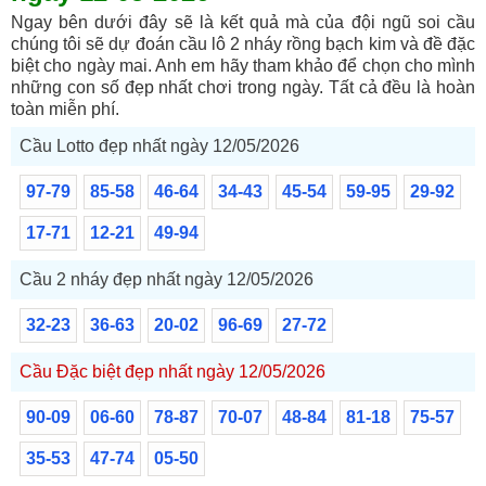
Ngay bên dưới đây sẽ là kết quả mà của đội ngũ soi cầu
chúng tôi sẽ dự đoán cầu lô 2 nháy rồng bạch kim và đề đặc
biệt cho ngày mai. Anh em hãy tham khảo để chọn cho mình
những con số đẹp nhất chơi trong ngày. Tất cả đều là hoàn
toàn miễn phí.
Cầu Lotto đẹp nhất ngày 12/05/2026
97-79
85-58
46-64
34-43
45-54
59-95
29-92
17-71
12-21
49-94
Cầu 2 nháy đẹp nhất ngày 12/05/2026
32-23
36-63
20-02
96-69
27-72
Cầu Đặc biệt đẹp nhất ngày 12/05/2026
90-09
06-60
78-87
70-07
48-84
81-18
75-57
35-53
47-74
05-50