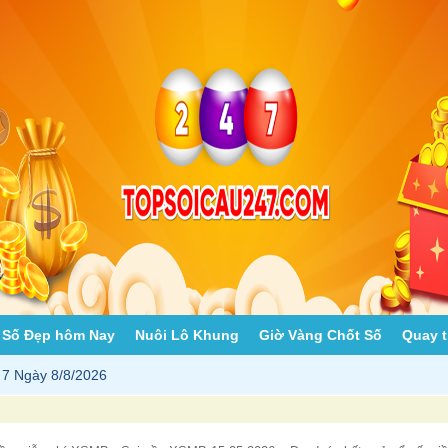
Số Đẹp hôm Nay
Nuôi Lô Khung
Giờ Vàng Chốt Số
Quay 
 7 Ngày 8/8/2026