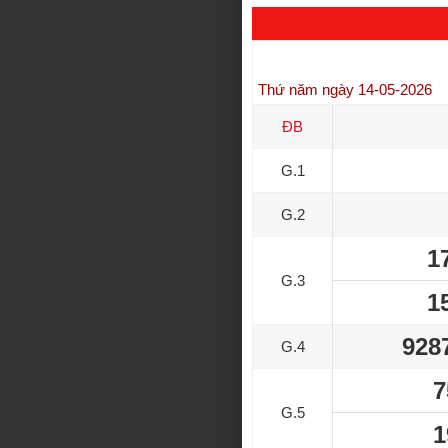
Thứ năm ngày 14-05-2026
ĐB
G.1
G.2
1
G.3
1
928
G.4
7
G.5
1