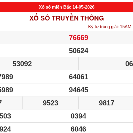
Xổ số miền Bắc 14-05-2026
XỔ SỐ TRUYỀN THỐNG
Ký tự trúng giải:
15AM
76669
50624
53092
06
7989
64061
5989
94645
7
9523
9817
503
0394
924
6046