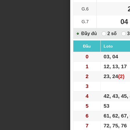
G.6
04
G.7
Đầu
Loto
0
03, 04
1
12, 13, 17
2
23, 24
(2)
3
4
42, 43, 45,
5
53
6
61, 62, 67,
7
72, 75, 76