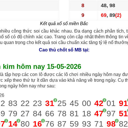
8
48, 98
9
69
, 89
(2)
Kết quả xổ số miền Bắc
hiều công thức soi cầu khác nhau. Đa dạng cách phân tích, t
ả xổ số có độ chính xác cao. Trang còn cập nhật thêm thông ti
u quan trọng cho kết quả soi cầu chuẩn xác tăng tỷ lệ nổ thưở
Cao thủ chốt số MB tại:
h kim hôm nay 15-05-2026
là tập hợp các con lô được các lô chơi nhiều ngày hôm nay đư
 xếp theo thứ tự ít dần dựa vào khả năng về trong ngày. Cụ t
rong ngày hôm nay như sau:
26
2
1
72
83
22
23
31
25
45
00
42
01
91
1
89
79
27
84
66
78
81
18
47
97
51
1
2
1
2
07
14
80
16
76
87
59
93
71
98
82