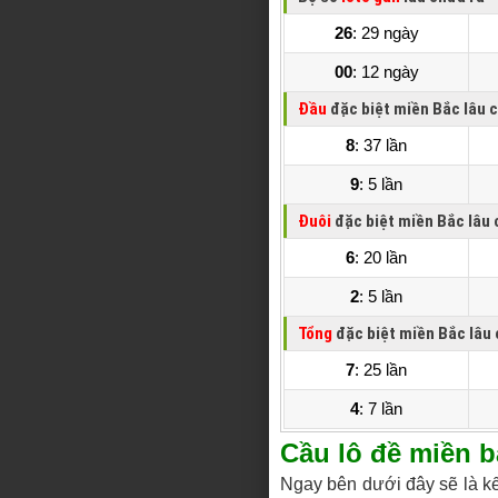
26
: 29 ngày
00
: 12 ngày
Đầu
đặc biệt miền Bắc lâu 
8
: 37 lần
9
: 5 lần
Đuôi
đặc biệt miền Bắc lâu 
6
: 20 lần
2
: 5 lần
Tổng
đặc biệt miền Bắc lâu
7
: 25 lần
4
: 7 lần
Cầu lô đề miền b
Ngay bên dưới đây sẽ là kế