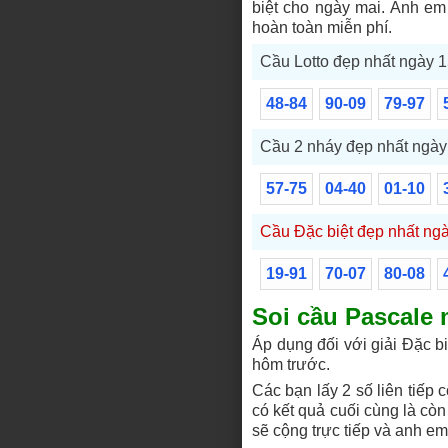
biệt cho ngày mai. Anh em
hoàn toàn miễn phí.
Cầu Lotto đẹp nhất ngày 
48-84
90-09
79-97
Cầu 2 nháy đẹp nhất ngày
57-75
04-40
01-10
Cầu Đặc biệt đẹp nhất ng
19-91
70-07
80-08
Soi cầu Pascale 
Áp dụng đối với giải Đặc b
hôm trước.
Các bạn lấy 2 số liên tiếp c
có kết quả cuối cùng là cò
sẽ cộng trực tiếp và anh em