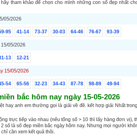
 hãy tham khảo để chọn cho mình những con số đẹp nhất chơi
15/05/2026
59-95
41-14
73-37
30-03
64-46
76-67
93-39
 15/05/2026
31-13
12-21
ày 15/05/2026
45-54
65-56
32-23
34-43
87-78
98-89
49-94
miền bắc hôm nay ngày 15-05-2026
iệt hay anh em thường gọi là giải về đề. kết hợp giải Nhất tro
ộng trực tiếp vào nhau (nếu tổng số > 10 thì lấy hàng đơn vị), t
n 2 số là số đẹp miền bắc ngày hôm nay. Nhưng mọi người khôn
 chỉ cần xem kết quả thôi.