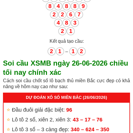
8
4
8
8
9
2
2
6
7
4
8
3
2
1
Kết quả tạo cầu:
2
1
1
2
–
Soi cầu XSMB ngày 26-06-2026 chiều
tối nay chính xác
Cách soi cầu chốt số lô bạch thủ miền Bắc cực đẹp có khả
năng về hôm nay cao như sau:
DỰ ĐOÁN XỔ SỐ MIỀN BẮC (26/06/2026)
Đầu đuôi giải đặc biệt:
96
Lô tô 2 số, xiên 2, xiên 3:
43 – 17 – 76
Lô tô 3 số – 3 càng đẹp:
340 – 624 – 350