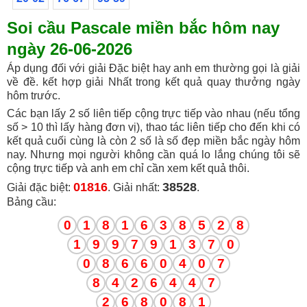
Soi cầu Pascale miền bắc hôm nay
ngày 26-06-2026
Áp dụng đối với giải Đặc biệt hay anh em thường gọi là giải
về đề. kết hợp giải Nhất trong kết quả quay thưởng ngày
hôm trước.
Các bạn lấy 2 số liên tiếp cộng trực tiếp vào nhau (nếu tổng
số > 10 thì lấy hàng đơn vị), thao tác liên tiếp cho đến khi có
kết quả cuối cùng là còn 2 số là số đẹp miền bắc ngày hôm
nay. Nhưng mọi người không cần quá lo lắng chúng tôi sẽ
cộng trực tiếp và anh em chỉ cần xem kết quả thôi.
01816
38528
Giải đặc biệt:
. Giải nhất:
.
Bảng cầu:
0
1
8
1
6
3
8
5
2
8
1
9
9
7
9
1
3
7
0
0
8
6
6
0
4
0
7
8
4
2
6
4
4
7
2
6
8
0
8
1