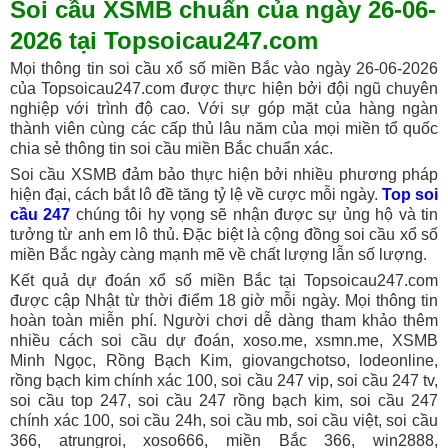
Soi cầu XSMB chuẩn của ngày 26-06-
2026 tại Topsoicau247.com
Mọi thông tin soi cầu xổ số miền Bắc vào ngày 26-06-2026
của Topsoicau247.com được thực hiện bởi đội ngũ chuyên
nghiệp với trình độ cao. Với sự góp mặt của hàng ngàn
thành viên cùng các cấp thủ lâu năm của mọi miền tổ quốc
chia sẻ thông tin soi cầu miền Bắc chuẩn xác.
Soi cầu XSMB đảm bảo thực hiện bởi nhiều phương pháp
hiện đại, cách bắt lô đề tăng tỷ lệ về cược mỗi ngày.
Top soi
cầu 247
chúng tôi hy vọng sẽ nhận được sự ủng hộ và tin
tưởng từ anh em lô thủ. Đặc biệt là cộng đồng soi cầu xổ số
miền Bắc ngày càng mạnh mẽ về chất lượng lẫn số lượng.
Kết quả dự đoán xổ số miền Bắc tại Topsoicau247.com
được cập Nhật từ thời điểm 18 giờ mỗi ngày. Mọi thông tin
hoàn toàn miễn phí. Người chơi dễ dàng tham khảo thêm
nhiều cách soi cầu dự đoán, xoso.me, xsmn.me, XSMB
Minh Ngọc, Rồng Bạch Kim, giovangchotso, lodeonline,
rồng bạch kim chính xác 100, soi cầu 247 vip, soi cầu 247 tv,
soi cầu top 247, soi cầu 247 rồng bạch kim, soi cầu 247
chính xác 100, soi cầu 24h, soi cầu mb, soi cầu việt, soi cầu
366, atrungroi, xoso666, miền Bắc 366, win2888,