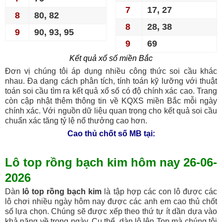
7
17, 27
8
80, 82
8
28, 38
9
90, 93, 95
9
69
Kết quả xổ số miền Bắc
Đơn vị chúng tôi áp dụng nhiều công thức soi cầu khác
nhau. Đa dạng cách phân tích, tính toán kỹ lưỡng với thuật
toán soi cầu tìm ra kết quả xổ số có độ chính xác cao. Trang
còn cập nhật thêm thông tin về KQXS miền Bắc mỗi ngày
chính xác. Với nguồn dữ liệu quan trọng cho kết quả soi cầu
chuẩn xác tăng tỷ lệ nổ thưởng cao hơn.
Cao thủ chốt số MB tại:
Lô top rồng bạch kim hôm nay 26-06-
2026
Dàn
lô top rồng bạch kim
là tập hợp các con lô được các
lô chơi nhiều ngày hôm nay được các anh em cao thủ chốt
số lựa chọn. Chúng sẽ được xếp theo thứ tự ít dần dựa vào
khả năng về trong ngày. Cụ thể, dàn lô lên Top mà chúng tôi