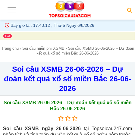
Bây giờ là :
17:43:12 , Thứ 5 Ngày 6/8/2026
Hot
Trang chủ
›
Soi cầu miễn phí XSMB
›
Soi cầu XSMB 26-06-2026 – Dự đoán
kết quả xổ số miền Bắc 26-06-2026
Soi cầu XSMB 26-06-2026 – Dự
đoán kết quả xổ số miền Bắc 26-06-
2026
Soi cầu XSMB 26-06-2026 – Dự đoán kết quả xổ số miền
Bắc 26-06-2026
Soi cầu XSMB ngày 26-06-2026
tại Topsoicau247.com
phân tích và tính toán dự vào kết quả xổ số ngày hôm trước.