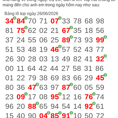
mang đến cho anh em trong ngày hôm nay như sau:
Bảng lô top ngày 26/06/2026
2
1
1
34
84
70
71
07
33
78
68
98
1
1
81
75
62
02
21
67
35
18
56
1
2
37
24
55
06
25
89
73
93
99
1
51
53
48
19
46
57
52
43
77
3
26
30
28
03
13
49
82
41
32
00
11
64
42
44
27
58
31
86
1
01
22
79
38
69
83
66
29
45
2
1
80
36
47
63
97
87
60
05
59
1
1
1
23
09
17
08
95
12
16
76
74
1
3
96
20
88
65
94
54
14
92
61
1
1
1
15
40
90
04
85
91
10
50
72