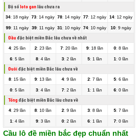
Bộ số
loto gan
lâu chưa ra
34
: 18 ngày
73
: 14 ngày
78
: 14 ngày
77
: 12 ngày
14
: 12 ngày
99
: 11 ngày
39
: 11 ngày
31
: 10 ngày
74
: 10 ngày
10
: 9 ngày
Đầu
đặc biệt miền Bắc lâu chưa về nhất
4
: 25 lần
2
: 23 lần
7
: 20 lần
9
: 18 lần
0
: 8 lần
6
: 5 lần
8
: 4 lần
3
: 2 lần
5
: 1 lần
1
: 0 lần
Đuôi
đặc biệt miền Bắc lâu chưa về
8
: 15 lần
9
: 13 lần
4
: 9 lần
2
: 7 lần
5
: 6 lần
0
: 5 lần
3
: 4 lần
7
: 2 lần
1
: 1 lần
6
: 0 lần
Tổng
đặc biệt miền Bắc lâu chưa về
4
: 29 lần
8
: 10 lần
2
: 9 lần
3
: 8 lần
5
: 7 lần
1
: 4 lần
9
: 3 lần
0
: 2 lần
6
: 1 lần
7
: 0 lần
Cầu lô đề miền bắc đẹp chuẩn nhất