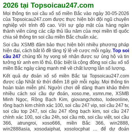
2026 tại Topsoicau247.com
Mọi thông tin soi cầu xổ số miền Bắc vào ngày 30-05-2026
của Topsoicau247.com được thực hiện bởi đội ngũ chuyên
nghiệp với trình độ cao. Với sự góp mặt của hàng ngàn
thành viên cùng các cấp thủ lâu năm của mọi miền tổ quốc
chia sẻ thông tin soi cầu miền Bắc chuẩn xác.
Soi cầu XSMB đảm bảo thực hiện bởi nhiều phương pháp
hiện đại, cách bắt lô đề tăng tỷ lệ về cược mỗi ngày.
Top soi
cầu 247
chúng tôi hy vọng sẽ nhận được sự ủng hộ và tin
tưởng từ anh em lô thủ. Đặc biệt là cộng đồng soi cầu xổ số
miền Bắc ngày càng mạnh mẽ về chất lượng lẫn số lượng.
Kết quả dự đoán xổ số miền Bắc tại Topsoicau247.com
được cập Nhật từ thời điểm 18 giờ mỗi ngày. Mọi thông tin
hoàn toàn miễn phí. Người chơi dễ dàng tham khảo thêm
nhiều cách soi cầu dự đoán, xoso.me, xsmn.me, XSMB
Minh Ngọc, Rồng Bạch Kim, giovangchotso, lodeonline,
rồng bạch kim chính xác 100, soi cầu 247 vip, soi cầu 247 tv,
soi cầu top 247, soi cầu 247 rồng bạch kim, soi cầu 247
chính xác 100, soi cầu 24h, soi cầu mb, soi cầu việt, soi cầu
366, atrungroi, xoso666, miền Bắc 366, win2888,
win2888asia, xosodaiphat, xosolocphat … để dự đoán