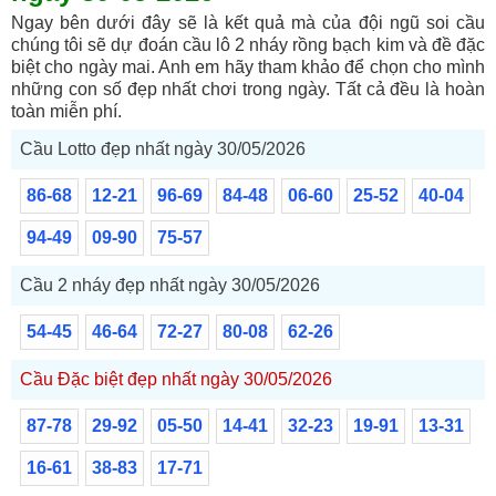
Ngay bên dưới đây sẽ là kết quả mà của đội ngũ soi cầu
chúng tôi sẽ dự đoán cầu lô 2 nháy rồng bạch kim và đề đặc
biệt cho ngày mai. Anh em hãy tham khảo để chọn cho mình
những con số đẹp nhất chơi trong ngày. Tất cả đều là hoàn
toàn miễn phí.
Cầu Lotto đẹp nhất ngày 30/05/2026
86-68
12-21
96-69
84-48
06-60
25-52
40-04
94-49
09-90
75-57
Cầu 2 nháy đẹp nhất ngày 30/05/2026
54-45
46-64
72-27
80-08
62-26
Cầu Đặc biệt đẹp nhất ngày 30/05/2026
87-78
29-92
05-50
14-41
32-23
19-91
13-31
16-61
38-83
17-71