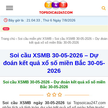
Bây giờ là :
21:04:33 , Thứ 6 Ngày 7/8/2026
Hot
Trang chủ
›
Soi cầu miễn phí XSMB
›
Soi cầu XSMB 30-05-2026 – Dự đoán
kết quả xổ số miền Bắc 30-05-2026
Soi cầu XSMB 30-05-2026 – Dự
đoán kết quả xổ số miền Bắc 30-05-
2026
Soi cầu XSMB 30-05-2026 – Dự đoán kết quả xổ số miền
Bắc 30-05-2026
Soi cầu XSMB ngày 30-05-2026
tại Topsoicau247.com
phân tích và tính toán dự vào kết quả xổ số ngày hôm trước.