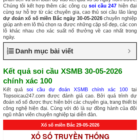
Chúng tôi kết hợp thêm các công cụ
soi cầu 247
hiện đại
cùng sự hỗ trợ từ các chuyên gia, cao thủ soi cầu lão làng
dự đoán xổ số miền Bắc ngày 30-05-2026
chuyên nghiệp
giúp anh em lô thủ chọn ra được những cặp số đẹp, các con
lô khác nhau cho xác suất nổ thưởng về cao nhất trong
ngày.
Danh mục bài viết
Kết quả soi cầu XSMB 30-05-2026
chính xác 100
Kết quả
soi cầu dự đoán XSMB chính xác 100
tại
Topsoicau247.com được đánh giá cao. Bởi quá trình dự
đoán xổ số được thực hiện bởi các chuyên gia, trang thiết bị
công nghệ hiện đại. Cùng với đó là sự đồng hành của đội
ngũ nhân viên chuyên nghiệp tại diễn đàn.
Xổ số miền Bắc 29-05-2026
XỔ SỐ TRUYỀN THỐNG