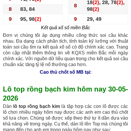
18
(2)
, 28, 78
(2)
,
8
8
83, 84
98
(2)
9
95, 98
(2)
9
29, 49
Kết quả xổ số miền Bắc
Đơn vị chúng tôi áp dụng nhiều công thức soi cầu khác
nhau. Đa dạng cách phân tích, tính toán kỹ lưỡng với thuật
toán soi cầu tìm ra kết quả xổ số có độ chính xác cao. Trang
còn cập nhật thêm thông tin về KQXS miền Bắc mỗi ngày
chính xác. Với nguồn dữ liệu quan trọng cho kết quả soi cầu
chuẩn xác tăng tỷ lệ nổ thưởng cao hơn.
Cao thủ chốt số MB tại:
Lô top rồng bạch kim hôm nay 30-05-
2026
Dàn
lô top rồng bạch kim
là tập hợp các con lô được các
lô chơi nhiều ngày hôm nay được các anh em cao thủ chốt
số lựa chọn. Chúng sẽ được xếp theo thứ tự ít dần dựa vào
khả năng về trong ngày. Cụ thể, dàn lô lên Top mà chúng tôi
mang đến cho anh em trong ngày hôm nay như sau: