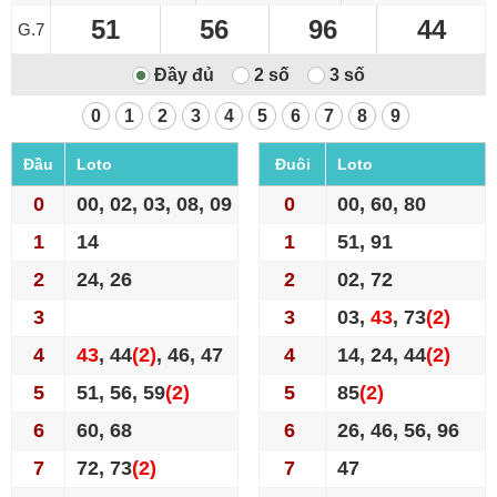
51
56
96
44
G.7
0
1
2
3
4
5
6
7
8
9
Đầu
Loto
Đuôi
Loto
0
00, 02, 03, 08, 09
0
00, 60, 80
1
14
1
51, 91
2
24, 26
2
02, 72
3
3
03,
43
, 73
(2)
4
43
, 44
(2)
, 46, 47
4
14, 24, 44
(2)
5
51, 56, 59
(2)
5
85
(2)
6
60, 68
6
26, 46, 56, 96
7
72, 73
(2)
7
47