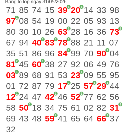
Bảng lô top ngày 31/05/2026
1
1
71
85
74
15
39
20
14
33
98
1
97
08
54
19
00
22
05
93
13
1
1
80
30
10
26
63
28
16
36
73
1
1
1
67
94
40
83
78
88
21
11
07
1
1
35
51
86
96
84
99
70
90
04
2
1
81
45
60
38
27
92
06
49
76
1
1
03
89
68
91
53
23
09
55
95
2
1
1
01
72
87
79
17
25
57
29
44
1
1
1
12
24
47
42
46
52
77
62
56
1
1
58
50
18
34
75
61
02
82
31
2
1
69
43
48
59
41
65
64
66
37
32