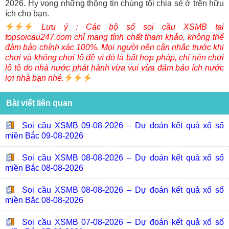
2026. Hy vọng những thông tin chúng tôi chia sẻ ở trên hữu
ích cho bạn.
Lưu ý :
Các bộ số soi cầu XSMB tại
topsoicau247.com chỉ mang tính chất tham khảo, không thể
đảm bảo chính xác 100%. Mọi người nên cân nhắc trước khi
chơi và không chơi lô đề vì đó là bất hợp pháp, chỉ nên chơi
lô tô do nhà nước phát hành vừa vui vừa đảm bảo ích nước
lợi nhà bạn nhé.
Bài viết liên quan
Soi cầu XSMB 09-08-2026 – Dự đoán kết quả xổ số
miền Bắc 09-08-2026
Soi cầu XSMB 08-08-2026 – Dự đoán kết quả xổ số
miền Bắc 08-08-2026
Soi cầu XSMB 08-08-2026 – Dự đoán kết quả xổ số
miền Bắc 08-08-2026
Soi cầu XSMB 07-08-2026 – Dự đoán kết quả xổ số