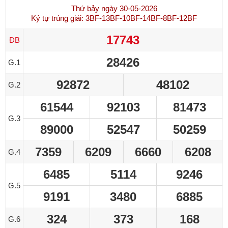
Thứ bảy ngày 30-05-2026
Ký tự trúng giải:
3BF-13BF-10BF-14BF-8BF-12BF
17743
ĐB
28426
G.1
92872
48102
G.2
61544
92103
81473
G.3
89000
52547
50259
7359
6209
6660
6208
G.4
6485
5114
9246
G.5
9191
3480
6885
324
373
168
G.6