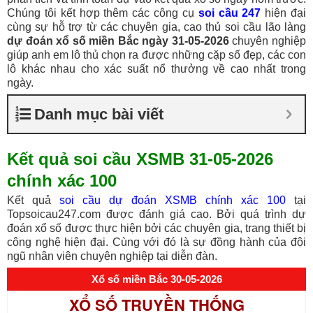
Chúng tôi kết hợp thêm các công cụ
soi cầu 247
hiện đại
cùng sự hỗ trợ từ các chuyên gia, cao thủ soi cầu lão làng
dự đoán xổ số miền Bắc ngày 31-05-2026
chuyên nghiệp
giúp anh em lô thủ chọn ra được những cặp số đẹp, các con
lô khác nhau cho xác suất nổ thưởng về cao nhất trong
ngày.
Danh mục bài viết
Kết quả soi cầu XSMB 31-05-2026
chính xác 100
Kết quả
soi cầu dự đoán XSMB chính xác 100
tại
Topsoicau247.com được đánh giá cao. Bởi quá trình dự
đoán xổ số được thực hiện bởi các chuyên gia, trang thiết bị
công nghệ hiện đại. Cùng với đó là sự đồng hành của đội
ngũ nhân viên chuyên nghiệp tại diễn đàn.
Xổ số miền Bắc 30-05-2026
XỔ SỐ TRUYỀN THỐNG