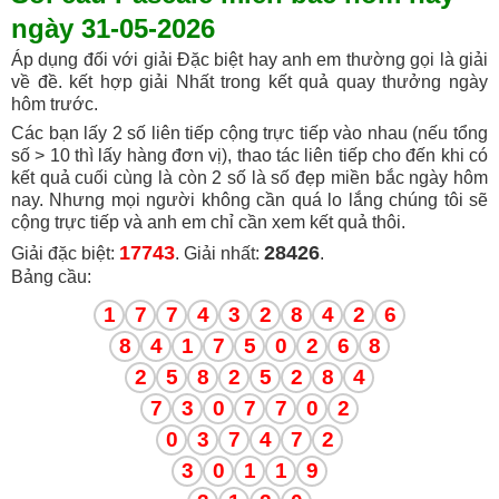
ngày 31-05-2026
Áp dụng đối với giải Đặc biệt hay anh em thường gọi là giải
về đề. kết hợp giải Nhất trong kết quả quay thưởng ngày
hôm trước.
Các bạn lấy 2 số liên tiếp cộng trực tiếp vào nhau (nếu tổng
số > 10 thì lấy hàng đơn vị), thao tác liên tiếp cho đến khi có
kết quả cuối cùng là còn 2 số là số đẹp miền bắc ngày hôm
nay. Nhưng mọi người không cần quá lo lắng chúng tôi sẽ
cộng trực tiếp và anh em chỉ cần xem kết quả thôi.
17743
28426
Giải đặc biệt:
. Giải nhất:
.
Bảng cầu:
1
7
7
4
3
2
8
4
2
6
8
4
1
7
5
0
2
6
8
2
5
8
2
5
2
8
4
7
3
0
7
7
0
2
0
3
7
4
7
2
3
0
1
1
9