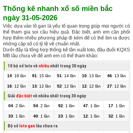
Thống kê nhanh xổ số miền bắc
ngày 31-05-2026
Việc dựa vào lô gan là yếu tố quan trọng giúp mọi người có
thể tham gia soi cầu hiệu quả. Đặc biệt, anh em cần phối
hợp thêm nhiều phương pháp đi kèm để có thể tìm ra được
những cặp số có tỷ lệ về chuẩn nhất.
Dưới đây là tổng hợp thống kê tần xuất loto, đầu đuôi KQXS
MB lâu chưa về để anh em có thể tham khảo:
10 bộ số loto về
nhiều
nhất trong 30 ngày
14
: 18 lần
91
: 15 lần
51
: 14 lần
10
: 13 lần
46
: 13 lần
16
: 12 lần
13
: 12 lần
52
: 12 lần
12
: 12 lần
27
: 12 lần
Giải
đặc biệt
về nhiều nhất trong 30 ngày
04
: 2 lần
54
: 2 lần
92
: 1 lần
47
: 1 lần
17
: 1 lần
33
: 1 lần
40
: 1 lần
23
: 1 lần
12
: 1 lần
32
: 1 lần
Bộ số
loto gan
lâu chưa ra