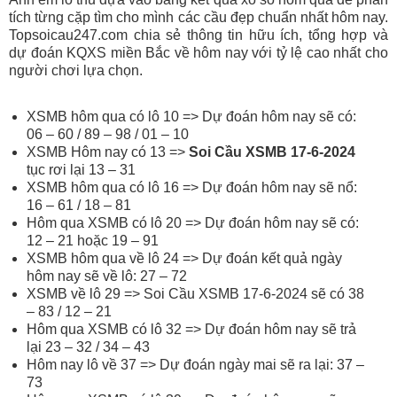
tích từng cặp tìm cho mình các cầu đẹp chuẩn nhất hôm nay.
Topsoicau247.com chia sẻ thông tin hữu ích, tổng hợp và
dự đoán KQXS miền Bắc về hôm nay với tỷ lệ cao nhất cho
người chơi lựa chọn.
XSMB hôm qua có lô 10 => Dự đoán hôm nay sẽ có:
06 – 60 / 89 – 98 / 01 – 10
XSMB Hôm nay có 13 =>
Soi Cầu XSMB 17-6-2024
tục rơi lại 13 – 31
XSMB hôm qua có lô 16 => Dự đoán hôm nay sẽ nổ:
16 – 61 / 18 – 81
Hôm qua XSMB có lô 20 => Dự đoán hôm nay sẽ có:
12 – 21 hoặc 19 – 91
XSMB hôm qua về lô 24 => Dự đoán kết quả ngày
hôm nay sẽ về lô: 27 – 72
XSMB về lô 29 => Soi Cầu XSMB 17-6-2024 sẽ có 38
– 83 / 12 – 21
Hôm qua XSMB có lô 32 => Dự đoán hôm nay sẽ trả
lại 23 – 32 / 34 – 43
Hôm nay lô về 37 => Dự đoán ngày mai sẽ ra lại: 37 –
73