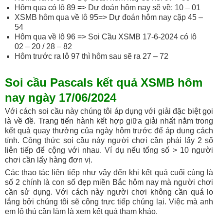
Hôm qua có lô 89 => Dự đoán hôm nay sẽ về: 10 – 01
XSMB hôm qua về lô 95=> Dự đoán hôm nay cặp 45 –
54
Hôm qua về lô 96 => Soi Cầu XSMB 17-6-2024 có lô
02 – 20 / 28 – 82
Hôm trước ra lô 97 thì hôm sau sẽ ra 27 – 72
Soi cầu Pascals kết quả XSMB hôm
nay ngày 17/06/2024
Với cách soi cầu này chúng tôi áp dụng với giải đặc biệt gọi
là về đề. Trang tiến hành kết hợp giữa giải nhất nằm trong
kết quả quay thưởng của ngày hôm trước để áp dụng cách
tính. Công thức soi cầu này người chơi cần phải lấy 2 số
liên tiếp để cộng với nhau. Ví dụ nếu tổng số > 10 người
chơi cần lấy hàng đơn vị.
Các thao tác liên tiếp như vậy đến khi kết quả cuối cùng là
số 2 chính là con số đẹp miền Bắc hôm nay mà người chơi
cần sử dụng. Với cách này người chơi không cần quá lo
lắng bởi chúng tôi sẽ cộng trực tiếp chúng lại. Việc mà anh
em lô thủ cần làm là xem kết quả tham khảo.