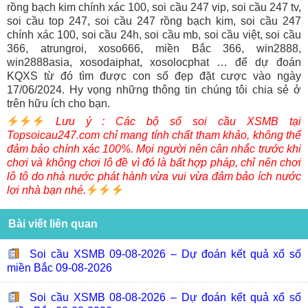
rồng bạch kim chính xác 100, soi cầu 247 vip, soi cầu 247 tv,
soi cầu top 247, soi cầu 247 rồng bạch kim, soi cầu 247
chính xác 100, soi cầu 24h, soi cầu mb, soi cầu việt, soi cầu
366, atrungroi, xoso666, miền Bắc 366, win2888,
win2888asia, xosodaiphat, xosolocphat … để dự đoán
KQXS từ đó tìm được con số đẹp đặt cược vào ngày
17/06/2024. Hy vọng những thông tin chúng tôi chia sẻ ở
trên hữu ích cho bạn.
Lưu ý :
Các bộ số soi cầu XSMB tại
Topsoicau247.com chỉ mang tính chất tham khảo, không thể
đảm bảo chính xác 100%. Mọi người nên cân nhắc trước khi
chơi và không chơi lô đề vì đó là bất hợp pháp, chỉ nên chơi
lô tô do nhà nước phát hành vừa vui vừa đảm bảo ích nước
lợi nhà bạn nhé.
Bài viết liên quan
Soi cầu XSMB 09-08-2026 – Dự đoán kết quả xổ số
miền Bắc 09-08-2026
Soi cầu XSMB 08-08-2026 – Dự đoán kết quả xổ số