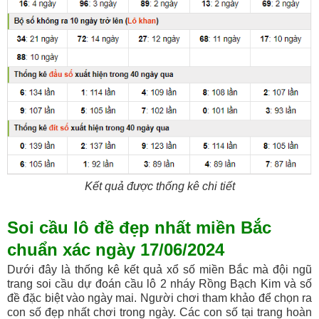
Kết quả được thống kê chi tiết
Soi cầu lô đề đẹp nhất miền Bắc
chuẩn xác ngày 17/06/2024
Dưới đây là thống kê kết quả xổ số miền Bắc mà đội ngũ
trang soi cầu dự đoán cầu lô 2 nháy Rồng Bạch Kim và số
đề đặc biệt vào ngày mai. Người chơi tham khảo để chọn ra
con số đẹp nhất chơi trong ngày. Các con số tại trang hoàn