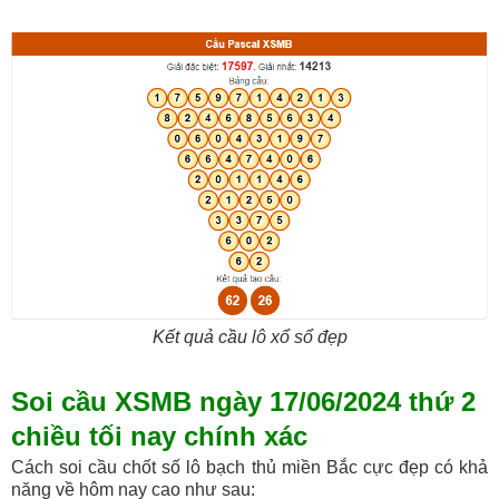
Kết quả cầu lô xổ sổ đẹp
Soi cầu XSMB ngày 17/06/2024 thứ 2
chiều tối nay chính xác
Cách soi cầu chốt số lô bạch thủ miền Bắc cực đẹp có khả
năng về hôm nay cao như sau: