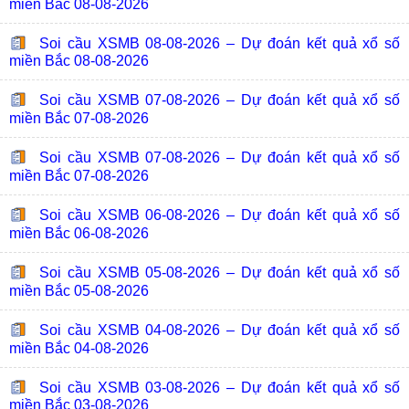
miền Bắc 08-08-2026
Soi cầu XSMB 08-08-2026 – Dự đoán kết quả xổ số
miền Bắc 08-08-2026
Soi cầu XSMB 07-08-2026 – Dự đoán kết quả xổ số
miền Bắc 07-08-2026
Soi cầu XSMB 07-08-2026 – Dự đoán kết quả xổ số
miền Bắc 07-08-2026
Soi cầu XSMB 06-08-2026 – Dự đoán kết quả xổ số
miền Bắc 06-08-2026
Soi cầu XSMB 05-08-2026 – Dự đoán kết quả xổ số
miền Bắc 05-08-2026
Soi cầu XSMB 04-08-2026 – Dự đoán kết quả xổ số
miền Bắc 04-08-2026
Soi cầu XSMB 03-08-2026 – Dự đoán kết quả xổ số
miền Bắc 03-08-2026