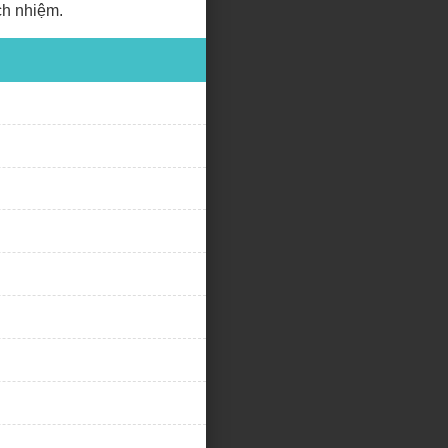
ch nhiệm.