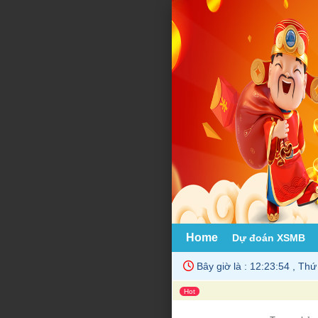
Home
Dự đoán XSMB
Bây giờ là :
12:23:55 , Thứ
Hot