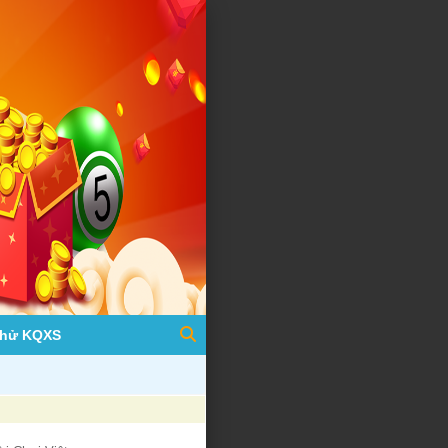
thử KQXS