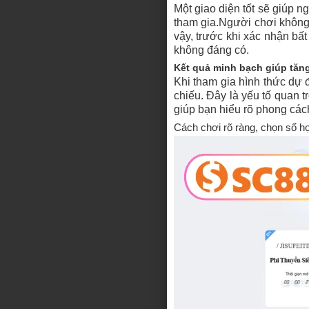
Một giao diện tốt sẽ giúp n
tham gia.Người chơi không c
vậy, trước khi xác nhận bất
không đáng có.
Kết quả minh bạch giúp tăn
Khi tham gia hình thức dự 
chiếu. Đây là yếu tố quan 
giúp bạn hiểu rõ phong các
Cách chơi rõ ràng, chọn số hợ