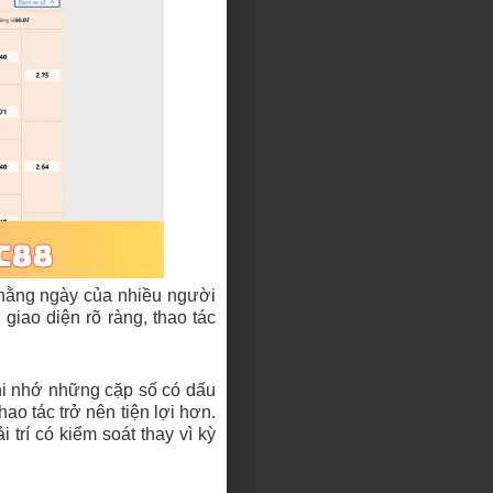
 hằng ngày của nhiều người
giao diện rõ ràng, thao tác
ghi nhớ những cặp số có dấu
ao tác trở nên tiện lợi hơn.
 trí có kiểm soát thay vì kỳ