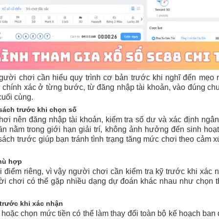
gười chơi cần hiểu quy trình cơ bản trước khi nghĩ đến mẹo
 chính xác ở từng bước, từ đăng nhập tài khoản, vào đúng chu
cuối cùng.
sách trước khi chọn số
hơi nên đăng nhập tài khoản, kiểm tra số dư và xác định ngâ
n nằm trong giới hạn giải trí, không ảnh hưởng đến sinh hoạ
ách trước giúp bạn tránh tình trạng tăng mức chơi theo cảm 
hù hợp
 điểm riêng, vì vậy người chơi cần kiểm tra kỹ trước khi xác 
ười chơi có thể gặp nhiều dạng dự đoán khác nhau như chọn t
 trước khi xác nhận
ố hoặc chọn mức tiền có thể làm thay đổi toàn bộ kế hoạch ban 