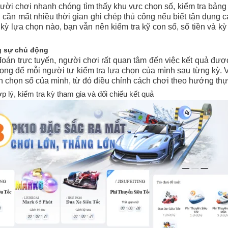
gười chơi nhanh chóng tìm thấy khu vực chọn số, kiểm tra bảng 
ần mất nhiều thời gian ghi chép thủ công nếu biết tận dụng cá
 kỳ lựa chọn nào, bạn vẫn nên kiểm tra kỹ con số, số tiền và k
g sự chủ động
đoán trực tuyến, người chơi rất quan tâm đến việc kết quả được
trọng để mỗi người tự kiểm tra lựa chọn của mình sau từng kỳ. 
h chọn số của mình, từ đó điều chỉnh cách chơi theo hướng thự
p lý, kiểm tra kỳ tham gia và đối chiếu kết quả