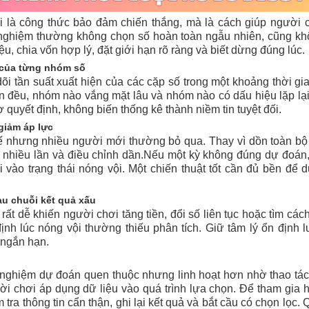
 là công thức bảo đảm chiến thắng, mà là cách giúp người ch
nghiệm thường không chọn số hoàn toàn ngẫu nhiên, cũng khô
ệu, chia vốn hợp lý, đặt giới hạn rõ ràng và biết dừng đúng lúc.
n của từng nhóm số
dõi tần suất xuất hiện của các cặp số trong một khoảng thời gi
n đều, nhóm nào vắng mặt lâu và nhóm nào có dấu hiệu lặp lại
ợ quyết định, không biến thống kê thành niềm tin tuyệt đối.
giảm áp lực
ế nhưng nhiều người mới thường bỏ qua. Thay vì dồn toàn bộ
õi nhiều lần và điều chỉnh dần.Nếu một kỳ không đúng dự đoán
ơi vào trạng thái nóng vội. Một chiến thuật tốt cần đủ bền để d
u chuỗi kết quả xấu
ất dễ khiến người chơi tăng tiền, đổi số liên tục hoặc tìm cách
định lúc nóng vội thường thiếu phân tích. Giữ tâm lý ổn định 
 ngắn hạn.
nghiệm dự đoán quen thuộc nhưng linh hoạt hơn nhờ thao tác t
ời chơi áp dụng dữ liệu vào quá trình lựa chọn. Để tham gia 
tra thông tin cẩn thận, ghi lại kết quả và bắt cầu có chọn lọc. 