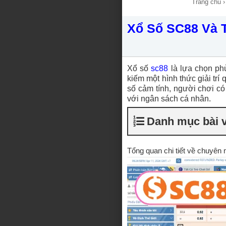
Trang chủ
Xổ Số SC88 Và 
Xổ số
sc88
là lựa chọn phù
kiếm một hình thức giải trí
số cảm tính, người chơi có
với ngân sách cá nhân.
Danh mục bài v
Tổng quan chi tiết về chuyên 