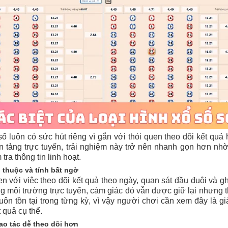
 luôn có sức hút riêng vì gắn với thói quen theo dõi kết quả
 tảng trực tuyến, trải nghiệm này trở nên nhanh gọn hơn nhờ 
tra thông tin linh hoạt.
 thuộc và tính bất ngờ
n với việc theo dõi kết quả theo ngày, quan sát đầu đuôi và 
ng môi trường trực tuyến, cảm giác đó vẫn được giữ lại nhưng th
uôn tồn tại trong từng kỳ, vì vậy người chơi cần xem đây là giải
 quả cụ thể.
ao tác dễ theo dõi hơn