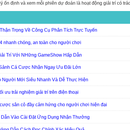
lý ổn định và xem mỗi phiên dự đoán là hoạt động giải trí có trá
n Thận Trọng Về Công Cụ Phân Tích Trực Tuyến
4 nhanh chóng, an toàn cho người chơi
 Giải Trí Với NHững GameShow Hấp Dẫn
Sảnh Cá Cược Nhận Ngay Ưu Đãi Lớn
 Người Mới Siêu Nhanh Và Dễ Thực Hiện
 ưu trải nghiệm giải trí trên điện thoại
 cược sân cỏ đầy cảm hứng cho người chơi hiện đại
 Dẫn Vào Cài Đặt Ứng Dụng Nhận Thưởng
Hướng Dẫn Cách Đọc Chính Xác Hiệu Quả