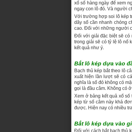
xổ số hàng ngày để xem ngày
ngay con lô đó. Và người c
Với trường hợp soi lô kép t
dãy số cần nhanh chóng ch
cao. Đối với những người c
Đối với giải đặc biệt sẽ c
trong giải sẽ có tỷ lệ lô n
kết quả như ý.
Bắt lô kép dựa vào 
Bạch thủ kép bắt theo lô c
xuất hiện lần lượt sẽ có c
nghĩa là số đó không có mặ
gọi là đầu câm. Không có ở
Xem ở bảng kết quả xổ số t
kép từ số câm này khá đơn
được. Hiện nay có nhiều tr
Bắt lô kép dựa vào gi
Đối với cách bắt bạch thủ k