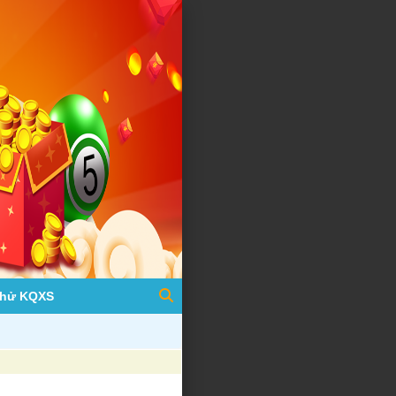
thử KQXS