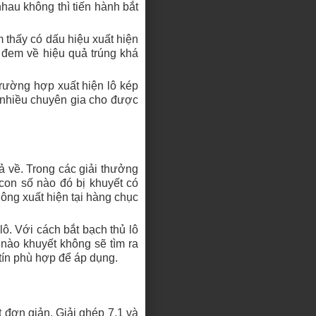
nhau không thì tiến hành bắt
m thấy có dấu hiệu xuất hiện
 đem về hiệu quả trúng khá
trường hợp xuất hiện lô kép
từ nhiều chuyên gia cho được
ả về. Trong các giải thưởng
 con số nào đó bị khuyết có
ông xuất hiện tại hàng chục
ô. Với cách bắt bạch thủ lô
nào khuyết không sẽ tìm ra
tín phù hợp để áp dụng.
t đơn giản. Giải ghép 7.1 và