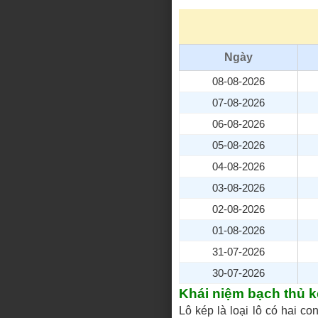
Ngày
08-08-2026
07-08-2026
06-08-2026
05-08-2026
04-08-2026
03-08-2026
02-08-2026
01-08-2026
31-07-2026
30-07-2026
Khái niệm bạch thủ 
Lô kép là loại lô có hai 