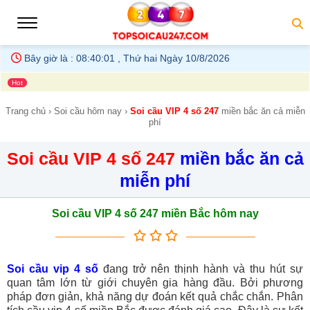
Bây giờ là :
08:40:01 , Thứ hai Ngày 10/8/2026
Hot
Trang chủ
›
Soi cầu hôm nay
›
Soi cầu VIP 4 số 247
miền bắc ăn cả miễn
phí
Soi cầu VIP 4 số 247
miền bắc ăn cả
miễn phí
Soi cầu VIP 4 số 247 miền Bắc hôm nay
Soi cầu vip 4 số
đang trở nên thịnh hành và thu hút sự
quan tâm lớn từ giới chuyên gia hàng đầu. Bởi phương
pháp đơn giản, khả năng dự đoán kết quả chắc chắn. Phân