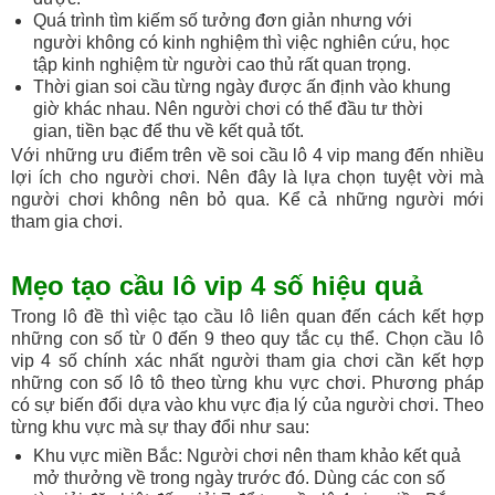
Quá trình tìm kiếm số tưởng đơn giản nhưng với
người không có kinh nghiệm thì việc nghiên cứu, học
tập kinh nghiệm từ người cao thủ rất quan trọng.
Thời gian soi cầu từng ngày được ấn định vào khung
giờ khác nhau. Nên người chơi có thể đầu tư thời
gian, tiền bạc để thu về kết quả tốt.
Với những ưu điểm trên về soi cầu lô 4 vip mang đến nhiều
lợi ích cho người chơi. Nên đây là lựa chọn tuyệt vời mà
người chơi không nên bỏ qua. Kể cả những người mới
tham gia chơi.
Mẹo tạo cầu lô vip 4 số hiệu quả
Trong lô đề thì việc tạo cầu lô liên quan đến cách kết hợp
những con số từ 0 đến 9 theo quy tắc cụ thể. Chọn cầu lô
vip 4 số chính xác nhất người tham gia chơi cần kết hợp
những con số lô tô theo từng khu vực chơi. Phương pháp
có sự biến đổi dựa vào khu vực địa lý của người chơi. Theo
từng khu vực mà sự thay đổi như sau:
Khu vực miền Bắc: Người chơi nên tham khảo kết quả
mở thưởng về trong ngày trước đó. Dùng các con số