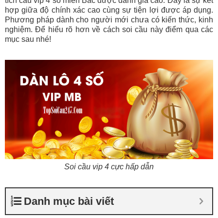
tích cầu vip 4 số miền Bắc được đánh giá cao. Đây là sự kết
hợp giữa độ chính xác cao cùng sự tiện lợi được áp dụng.
Phương pháp dành cho người mới chưa có kiến thức, kinh
nghiệm. Để hiểu rõ hơn về cách soi cầu này điểm qua các
mục sau nhé!
Soi cầu vip 4 cực hấp dẫn
Danh mục bài viết