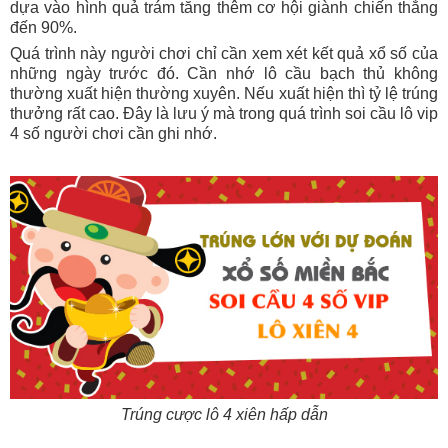
dựa vào hình quả trám tăng thêm cơ hội giành chiến thắng
đến 90%.
Quá trình này người chơi chỉ cần xem xét kết quả xổ số của
những ngày trước đó. Cần nhớ lô cầu bạch thủ không
thường xuất hiện thường xuyên. Nếu xuất hiện thì tỷ lệ trúng
thưởng rất cao. Đây là lưu ý mà trong quá trình soi cầu lô vip
4 số người chơi cần ghi nhớ.
Trúng cược lô 4 xiên hấp dẫn