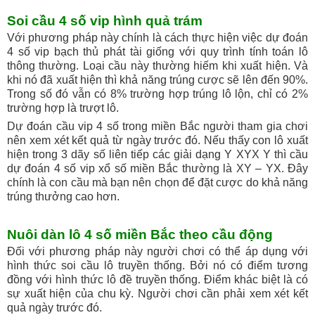
Soi cầu 4 số vip hình quả trám
Với phương pháp này chính là cách thực hiện việc dự đoán
4 số vip bạch thủ phát tài giống với quy trình tính toán lô
thông thường. Loại cầu này thường hiếm khi xuất hiện. Và
khi nó đã xuất hiện thì khả năng trúng cược sẽ lên đến 90%.
Trong số đó vẫn có 8% trường hợp trúng lô lộn, chỉ có 2%
trường hợp là trượt lô.
Dự đoán cầu vip 4 số trong miền Bắc người tham gia chơi
nên xem xét kết quả từ ngày trước đó. Nếu thấy con lô xuất
hiện trong 3 dãy số liên tiếp các giải dạng Y XYX Y thì cầu
dự đoán 4 số vip xổ số miền Bắc thường là XY – YX. Đây
chính là con cầu mà bạn nên chọn để đặt cược do khả năng
trúng thưởng cao hơn.
Nuôi dàn lô 4 số miền Bắc theo cầu động
Đối với phương pháp này người chơi có thể áp dụng với
hình thức soi cầu lô truyền thống. Bởi nó có điểm tương
đồng với hình thức lô đề truyền thống. Điểm khác biệt là có
sự xuất hiện của chu kỳ. Người chơi cần phải xem xét kết
quả ngày trước đó.