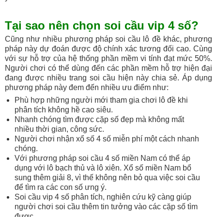
Tại sao nên chọn soi cầu vip 4 số?
Cũng như nhiều phương pháp soi cầu lô đề khác, phương
pháp này dự đoán được độ chính xác tương đối cao. Cùng
với sự hỗ trợ của hệ thống phần mềm vi tính đạt mức 50%.
Người chơi có thể dùng đến các phần mềm hỗ trợ hiện đại
đang được nhiều trang soi cầu hiện này chia sẻ. Áp dụng
phương pháp này đem đến nhiều ưu điểm như:
Phù hợp những người mới tham gia chơi lô đề khi
phân tích không hề cao siêu.
Nhanh chóng tìm được cặp số đẹp mà không mất
nhiều thời gian, công sức.
Người chơi nhận xổ số 4 số miễn phí một cách nhanh
chóng.
Với phương pháp soi cầu 4 số miền Nam có thể áp
dụng với lô bạch thủ và lô xiên. Xổ số miền Nam bổ
sung thêm giải 8, vì thế không nên bỏ qua việc soi cầu
để tìm ra các con số ưng ý.
Soi cầu vip 4 số phân tích, nghiên cứu kỹ càng giúp
người chơi soi cầu thêm tin tưởng vào các cặp số tìm
được.