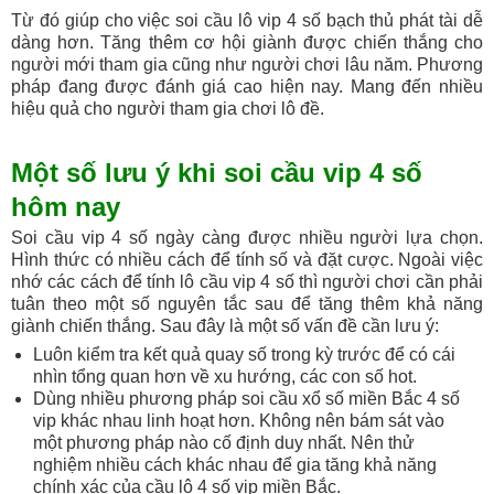
Từ đó giúp cho việc soi cầu lô vip 4 số bạch thủ phát tài dễ
dàng hơn. Tăng thêm cơ hội giành được chiến thắng cho
người mới tham gia cũng như người chơi lâu năm. Phương
pháp đang được đánh giá cao hiện nay. Mang đến nhiều
hiệu quả cho người tham gia chơi lô đề.
Một số lưu ý khi soi cầu vip 4 số
hôm nay
Soi cầu vip 4 số ngày càng được nhiều người lựa chọn.
Hình thức có nhiều cách để tính số và đặt cược. Ngoài việc
nhớ các cách để tính lô cầu vip 4 số thì người chơi cần phải
tuân theo một số nguyên tắc sau để tăng thêm khả năng
giành chiến thắng. Sau đây là một số vấn đề cần lưu ý:
Luôn kiểm tra kết quả quay số trong kỳ trước để có cái
nhìn tổng quan hơn về xu hướng, các con số hot.
Dùng nhiều phương pháp soi cầu xổ số miền Bắc 4 số
vip khác nhau linh hoạt hơn. Không nên bám sát vào
một phương pháp nào cố định duy nhất. Nên thử
nghiệm nhiều cách khác nhau để gia tăng khả năng
chính xác của cầu lô 4 số vip miền Bắc.