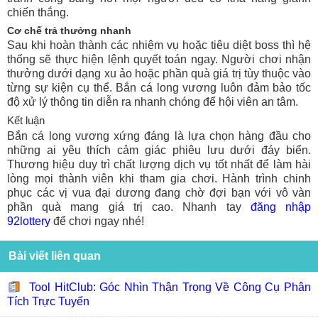
chiến thắng.
Cơ chế trả thưởng nhanh
Sau khi hoàn thành các nhiệm vụ hoặc tiêu diệt boss thì hệ
thống sẽ thực hiện lệnh quyết toán ngay. Người chơi nhận
thưởng dưới dạng xu ảo hoặc phần quà giá trị tùy thuộc vào
từng sự kiện cụ thể.
Bắn cá long vương
luôn đảm bảo tốc
độ xử lý thông tin diễn ra nhanh chóng để hội viên an tâm.
Kết luận
Bắn cá long vương
xứng đáng là lựa chọn hàng đầu cho
những ai yêu thích cảm giác phiêu lưu dưới đáy biển.
Thương hiệu duy trì chất lượng dịch vụ tốt nhất để làm hài
lòng mọi thành viên khi tham gia chơi. Hành trình chinh
phục các vị vua đại dương đang chờ đợi bạn với vô vàn
phần quà mang giá trị cao. Nhanh tay
đăng nhập
92lottery
để chơi ngay nhé!
Bài viết liên quan
Tool HitClub: Góc Nhìn Thận Trọng Về Công Cụ Phân
Tích Trực Tuyến