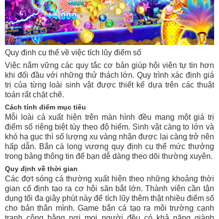
Quy định cụ thể về việc tích lũy điểm số
Việc nắm vững các quy tắc cơ bản giúp hội viên tự tin hơn
khi đối đầu với những thử thách lớn. Quy trình xác định giá
trị của từng loài sinh vật được thiết kế dựa trên các thuật
toán rất chặt chẽ.
Cách tính điểm mục tiêu
Mỗi loài cá xuất hiện trên màn hình đều mang một giá trị
điểm số riêng biệt tùy theo độ hiếm. Sinh vật càng to lớn và
khó hạ gục thì số lượng xu vàng nhận được lại càng trở nên
hấp dẫn.
Bắn cá long vương
quy định cụ thể mức thưởng
trong bảng thông tin để bạn dễ dàng theo dõi thường xuyên.
Quy định về thời gian
Các đợt sóng cá thường xuất hiện theo những khoảng thời
gian cố định tạo ra cơ hội săn bắt lớn. Thành viên cần tậ
n
dụng tối đa giây phút này để tích lũy thêm thật nhiều điểm số
cho bản thân mình. Game bắn cá t
ạo ra môi trường cạnh
tranh công bằng nơi mọi người đều có khả năng giành