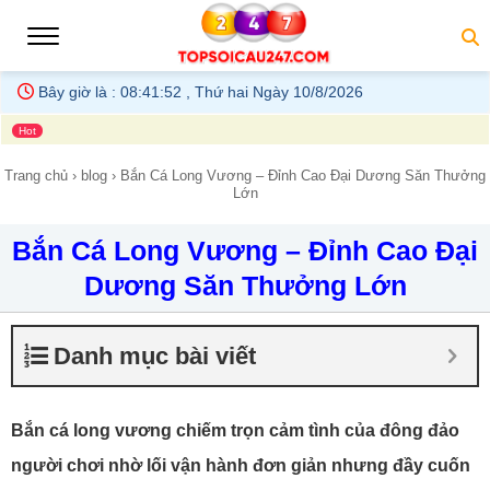
Bây giờ là :
08:41:52 , Thứ hai Ngày 10/8/2026
Hot
Trang chủ
›
blog
›
Bắn Cá Long Vương – Đỉnh Cao Đại Dương Săn Thưởng
Lớn
Bắn Cá Long Vương – Đỉnh Cao Đại
Dương Săn Thưởng Lớn
Danh mục bài viết
Bắn cá long vương
chiếm trọn cảm tình của đông đảo
người chơi nhờ lối vận hành đơn giản nhưng đầy cuốn