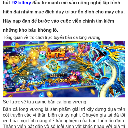
hút.
92lottery
đầu tư mạnh mẽ vào công nghệ lập trình
hiện đại nhằm mục đích duy trì sự ổn định cho máy chủ.
Hãy nạp đạn để bước vào cuộc viễn chinh tìm kiếm
những kho báu khổng lồ.
Tổng quan về trò chơi trực tuyến bắn cá long vương
Sơ lược về tựa game bắn cá long vương
Bắn cá long vương
là sản phẩm giải trí xây dựng dựa trên
cốt truyện các vị thần biển cả uy nghi. Chuyên gia tại đã tối
ưu hóa mọi tính năng để trải nghiệm của bạn luôn ổn định.
Thành viên bắt gặp vô số loài sinh vật khác nhau với giá trị