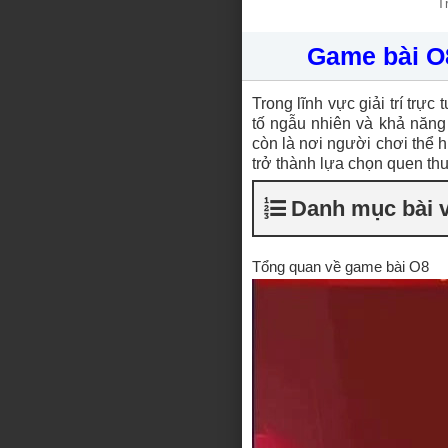
T
Game bài O8 
Trong lĩnh vực giải trí trự
tố ngẫu nhiên và khả năng
còn là nơi người chơi thể 
trở thành lựa chọn quen th
Danh mục bài v
Tổng quan về game bài O8