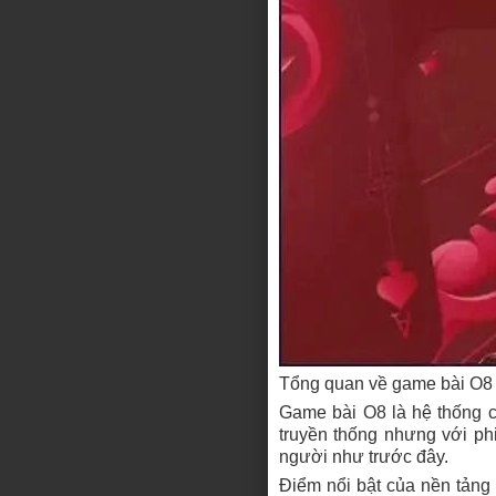
Tổng quan về game bài O8
Game bài O8 là hệ thống cá
truyền thống nhưng với ph
người như trước đây.
Điểm nổi bật của nền tảng