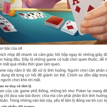
ơi bài của o8
ích nhịp độ nhanh và cảm giác hồi hộp ngay từ những giây đầu
ọn hàng đầu. Đây là những game có luật chơi quen thuộc, dễ h
 mất quá nhiều thời gian làm quen.
e này nằm ở tốc độ xử lý tình huống. Người chơi cần phản x
n dụng tốt từng cơ hội để giành lợi thế. Chính sự dồn dập tro
ến người chơi khó rời mắt.
ao tư duy và tâm lý
ọn của các game phổ thông, những trò như Poker lại mang đến
g chỉ dựa vào bài được chia mà còn phải phân tích tình huống,
 toán. Trong những ván bài này, yếu tố tâm lý đóng vai trò cực k
 với nhiều đối tượng