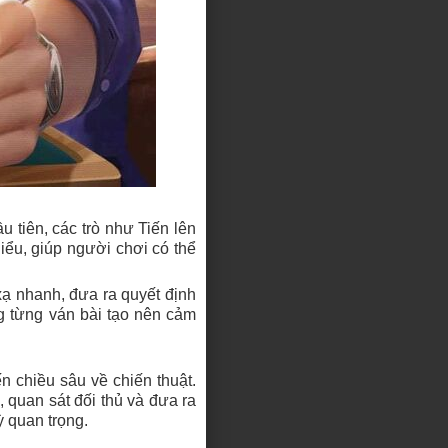
 tiên, các trò như Tiến lên
iểu, giúp người chơi có thể
ạ nhanh, đưa ra quyết định
ng từng ván bài tạo nên cảm
 chiều sâu về chiến thuật.
 quan sát đối thủ và đưa ra
ỳ quan trọng.