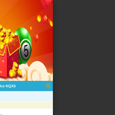
thử KQXS