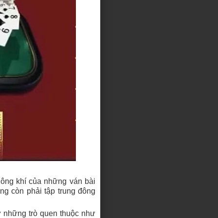
không khí của những ván bài
ng còn phải tập trung đông
ừ những trò quen thuộc như