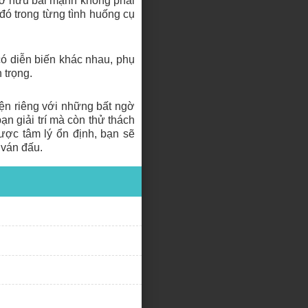
 sở hữu bài mạnh không phải
ó trong từng tình huống cụ
có diễn biến khác nhau, phụ
 trọng.
yện riêng với những bất ngờ
n giải trí mà còn thử thách
ược tâm lý ổn định, bạn sẽ
 ván đấu.