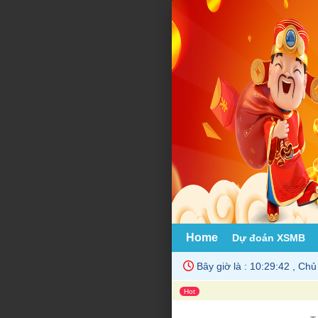
Home
Dự đoán XSMB
Bây giờ là :
10:29:44 , Chủ
Hot