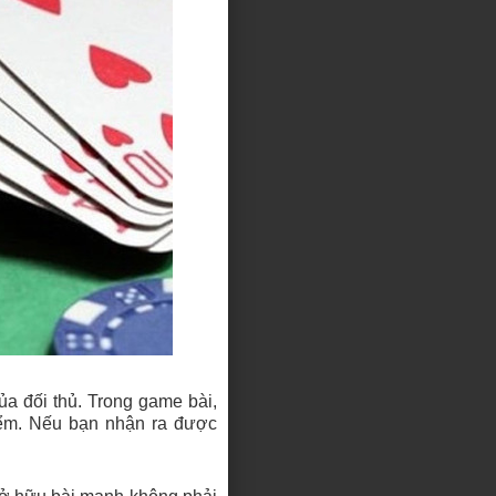
ủa đối thủ. Trong game bài,
iểm. Nếu bạn nhận ra được