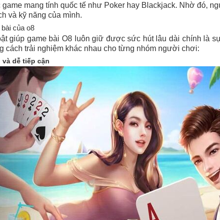
 game mang tính quốc tế như Poker hay Blackjack. Nhờ đó, ng
ích và kỹ năng của mình.
 bài của o8
ật giúp game bài O8 luôn giữ được sức hút lâu dài chính là sự
g cách trải nghiệm khác nhau cho từng nhóm người chơi:
và dễ tiếp cận