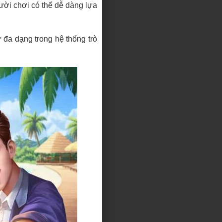
ười chơi có thể dễ dàng lựa
 đa dạng trong hệ thống trò