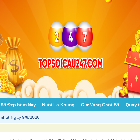
Số Đẹp hôm Nay
Nuôi Lô Khung
Giờ Vàng Chốt Số
Quay 
 nhật Ngày 9/8/2026