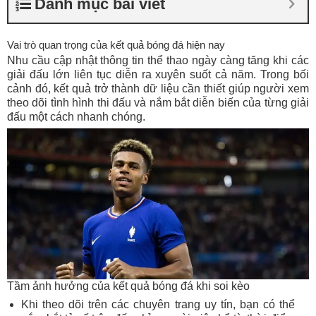
Danh mục bài viết
Vai trò quan trọng của kết quả bóng đá hiện nay
Nhu cầu cập nhật thông tin thể thao ngày càng tăng khi các
giải đấu lớn liên tục diễn ra xuyên suốt cả năm. Trong bối
cảnh đó, kết quả trở thành dữ liệu cần thiết giúp người xem
theo dõi tình hình thi đấu và nắm bắt diễn biến của từng giải
đấu một cách nhanh chóng.
Tầm ảnh hưởng của kết quả bóng đá khi soi kèo
Khi theo dõi trên các chuyên trang uy tín, bạn có thể