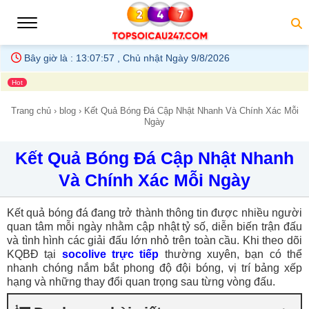
Bây giờ là :
13:07:57 , Chủ nhật Ngày 9/8/2026
Hot
Trang chủ
›
blog
›
Kết Quả Bóng Đá Cập Nhật Nhanh Và Chính Xác Mỗi
Ngày
Kết Quả Bóng Đá Cập Nhật Nhanh
Và Chính Xác Mỗi Ngày
Kết quả bóng đá đang trở thành thông tin được nhiều người
quan tâm mỗi ngày nhằm cập nhật tỷ số, diễn biến trận đấu
và tình hình các giải đấu lớn nhỏ trên toàn cầu. Khi theo dõi
KQBĐ tại
socolive trực tiếp
thường xuyên, bạn có thể
nhanh chóng nắm bắt phong độ đội bóng, vị trí bảng xếp
hạng và những thay đổi quan trọng sau từng vòng đấu.