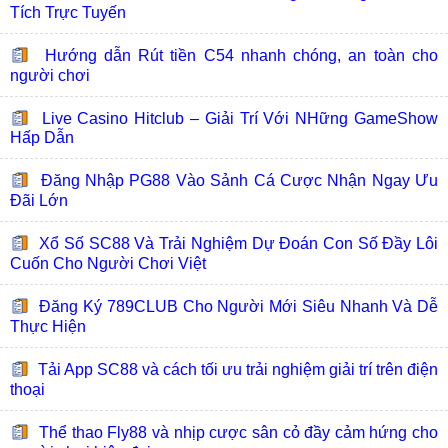
Tích Trực Tuyến
Hướng dẫn Rút tiền C54 nhanh chóng, an toàn cho
người chơi
Live Casino Hitclub – Giải Trí Với NHững GameShow
Hấp Dẫn
Đăng Nhập PG88 Vào Sảnh Cá Cược Nhận Ngay Ưu
Đãi Lớn
Xổ Số SC88 Và Trải Nghiệm Dự Đoán Con Số Đầy Lôi
Cuốn Cho Người Chơi Việt
Đăng Ký 789CLUB Cho Người Mới Siêu Nhanh Và Dễ
Thực Hiện
Tải App SC88 và cách tối ưu trải nghiệm giải trí trên điện
thoại
Thể thao Fly88 và nhịp cược sân cỏ đầy cảm hứng cho