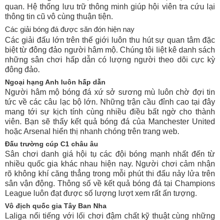
quan. Hệ thống lưu trữ thông minh giúp hội viên tra cứu lại
thông tin cũ vô cùng thuận tiện.
Các giải bóng đá được săn đón hiện nay
Các giải đấu lớn trên thế giới luôn thu hút sự quan tâm đặc
biệt từ đông đảo người hâm mộ. Chúng tôi liệt kê danh sách
những sân chơi hấp dẫn có lượng người theo dõi cực kỳ
đông đảo.
Ngoại hạng Anh luôn hấp dẫn
Người hâm mộ bóng đá xứ sở sương mù luôn chờ đợi tin
tức về các câu lạc bộ lớn. Những trận cầu đỉnh cao tại đây
mang tới sự kịch tính cùng nhiều điều bất ngờ cho thành
viên. Bạn sẽ thấy kết quả bóng đá của Manchester United
hoặc Arsenal hiển thị nhanh chóng trên trang web.
Đấu trường cúp C1 châu âu
Sân chơi danh giá hội tụ các đội bóng mạnh nhất đến từ
nhiều quốc gia khác nhau hiện nay. Người chơi cảm nhận
rõ không khí căng thẳng trong mỗi phút thi đấu nảy lửa trên
sân vận động. Thông số về kết quả bóng đá tại Champions
League luôn đạt được số lượng lượt xem rất ấn tượng.
Vô địch quốc gia Tây Ban Nha
Laliga nổi tiếng với lối chơi đậm chất kỹ thuật cùng những