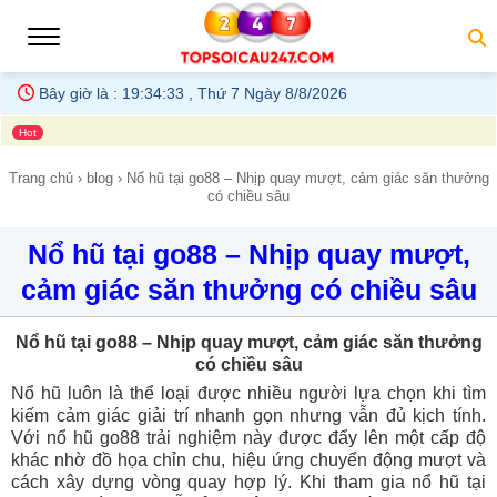
Bây giờ là :
19:34:34 , Thứ 7 Ngày 8/8/2026
Hot
Trang chủ
›
blog
›
Nổ hũ tại go88 – Nhịp quay mượt, cảm giác săn thưởng
có chiều sâu
Nổ hũ tại go88 – Nhịp quay mượt,
cảm giác săn thưởng có chiều sâu
Nổ hũ tại go88 – Nhịp quay mượt, cảm giác săn thưởng
có chiều sâu
Nổ hũ luôn là thể loại được nhiều người lựa chọn khi tìm
kiếm cảm giác giải trí nhanh gọn nhưng vẫn đủ kịch tính.
Với nổ hũ go88 trải nghiệm này được đẩy lên một cấp độ
khác nhờ đồ họa chỉn chu, hiệu ứng chuyển động mượt và
cách xây dựng vòng quay hợp lý. Khi tham gia nổ hũ tại