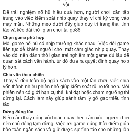
vội
Để trải nghiệm nổ hũ hiệu quả hơn, người chơi cần tập
trung vào việc kiểm soát nhịp quay thay vì chỉ kỳ vọng vào
may mắn. Những mẹo dưới đây giúp duy trì trạng thái tỉnh
táo và kéo dài thời gian chơi tại go88.
Chọn game phù hợp
Mỗi game nổ hũ có nhịp thưởng khác nhau. Việc đổi game
liên tục dễ khiến người chơi mất cảm giác nhịp quay. Thay
vào đó, nên dành thời gian trải nghiệm một game đủ lâu để
quan sát cách vận hành, từ đó đưa ra quyết định quay hợp
lý hơn.
Chia vốn theo phiên
Thay vì dồn toàn bộ ngân sách vào một lần chơi, việc chia
vốn thành nhiều phiên nhỏ giúp kiểm soát rủi ro tốt hơn. Mỗi
phiên nên có giới hạn cụ thể, khi đạt hoặc chạm ngưỡng thì
dừng lại. Cách làm này giúp tránh tâm lý gỡ gạc thiếu tỉnh
táo.
Dừng đúng lúc
Nếu cảm thấy nóng vội hoặc quay theo cảm xúc, người chơi
nên chủ động tạm dừng. Việc rời game đúng thời điểm giúp
bảo toàn ngân sách và giữ được sự tỉnh táo cho những lần