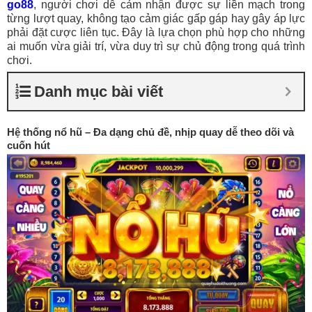
go88
, người chơi dễ cảm nhận được sự liền mạch trong
từng lượt quay, không tạo cảm giác gấp gáp hay gây áp lực
phải đặt cược liên tục. Đây là lựa chọn phù hợp cho những
ai muốn vừa giải trí, vừa duy trì sự chủ động trong quá trình
chơi.
Danh mục bài viết
Hệ thống nổ hũ – Đa dạng chủ đề, nhịp quay dễ theo dõi và
cuốn hút