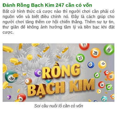
Đánh Rồng Bạch Kim 247 cần có vốn
Bất cứ hình thức cá cược nào thì người chơi cần phải có
nguồn vốn và biết điều chính nó. Đây là cách giúp cho
người chơi tăng thêm cơ hội chiến thắng. Thêm sự tự tin,
thư giãn để không ảnh hưởng tâm lý và tiền bạc khi đặt
cược.
Soi cầu nuôi lô cần có vốn