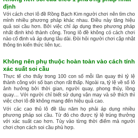
định
Với cách chơi lô đề Rồng Bạch Kim người chơi nên tìm cho
mình nhiều phương pháp khác nhau. Điều này tăng hiệu
quả soi cầu hơn. Bởi việc chỉ áp dụng theo phương pháp
nhất định khó thành công. Trong lô đề không có cách chơi
nào cố định và áp dụng lâu dài. Đòi hỏi người chơi cập nhật
thông tin kiến thức liên tục.
Không nên phụ thuộc hoàn toàn vào cách tính
xác suất soi cầu
Thực tế cho thấy trong 100 con số mỗi lần quay thì tỷ lệ
thành công với số bạn chọn rất thấp. Ngoài ra, tỷ lệ về số lô
ảnh hưởng bởi thời gian, người quay, phong thủy, lồng
quay… Với người chỉ biết sử dụng vận may và sở thích thì
việc chơi lô đề không mang đến hiệu quả cao.
Với các cao thủ lô đề lâu năm họ phải áp dụng nhiều
phương pháp soi cầu. Từ đó cho được tỷ lệ trúng thưởng
với xác suất cao hơn. Tùy vào từng thời điểm mà người
chơi chọn cách soi cầu phù hợp.