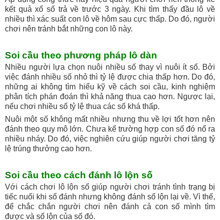
kết quả xổ số trả về trước 3 ngày. Khi tìm thấy đầu lô về
nhiều thì xác suất con lô về hôm sau cực thấp. Do đó, người
chơi nên tránh bắt những con lô này.
Soi cầu theo phương pháp lô dàn
Nhiều người lựa chọn nuôi nhiều số thay vì nuôi ít số. Bởi
việc đánh nhiều số nhỏ thì tỷ lệ được chia thấp hơn. Do đó,
những ai không tìm hiểu kỹ về cách soi cầu, kinh nghiệm
phân tích phán đoán thì khả năng thua cao hơn. Ngược lại,
nếu chơi nhiều số tỷ lệ thua các số khá thấp.
Nuôi một số không mất nhiều nhưng thu về lợi tốt hơn nên
đánh theo quy mô lớn. Chưa kể trường hợp con số đó nổ ra
nhiều nháy. Do đó, việc nghiên cứu giúp người chơi tăng tỷ
lệ trúng thưởng cao hơn.
Soi cầu theo cách đánh lô lộn số
Với cách chơi lô lộn số giúp người chơi tránh tình trạng bị
tiếc nuối khi số đánh nhưng không đánh số lộn lại về. Vì thế,
để chắc chắn người chơi nên đánh cả con số mình tìm
được và số lộn của số đó.