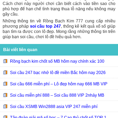
Cách chơi này người chơi cần biết cách vào tiền sao cho
phù hợp để hạn chế tình trạng thua lỗ nặng nếu không may
gãy cầu.
Những thông tin về Rồng Bạch Kim 777 cung cấp nhiều
phương pháp
soi cầu top 247
, thống kê kết quả xổ số giúp
bạn tìm ra được con lô đẹp. Mong rằng những thông tin trên
giúp bạn soi cầu, chơi lô đề hiệu quả hơn.
Bài viết liên quan
Rồng bạch kim chốt số MB hôm nay chính xác 100
Soi cầu 247 bạc nhớ lô đề miền Bắc hôm nay 2026
Soi cầu 666 miễn phí – Lô đẹp hôm nay 666 MB VIP
Soi cầu miễn phí 888 – Soi cầu 888 VIP 2nháy MB
Soi cầu XSMB Win2888 asia VIP 247 miễn phí
Tập đoàn giải mã số học – 7 Cao thủ chốt số TOP 1