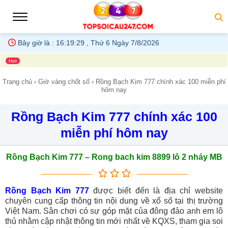
Bây giờ là :
16:19:30 , Thứ 6 Ngày 7/8/2026
Hot
Trang chủ
›
Giờ vàng chốt số
›
Rồng Bạch Kim 777 chính xác 100 miễn phí
hôm nay
Rồng Bạch Kim 777 chính xác 100
miễn phí hôm nay
Rồng Bạch Kim 777 – Rong bach kim 8899 lô 2 nháy MB
Rồng Bạch Kim 777
được biết đến là địa chỉ website
chuyên cung cấp thông tin nội dung về xổ số tại thị trường
Việt Nam. Sân chơi có sự góp mặt của đông đảo anh em lô
thủ nhằm cập nhật thông tin mới nhất về KQXS, tham gia soi