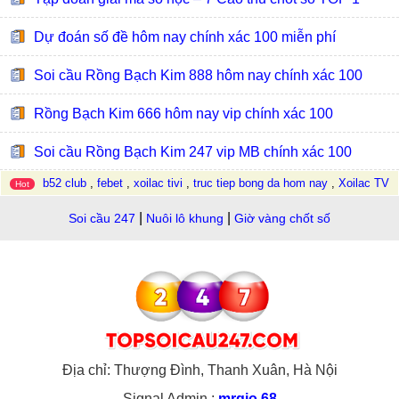
Dự đoán số đề hôm nay chính xác 100 miễn phí
Soi cầu Rồng Bạch Kim 888 hôm nay chính xác 100
Rồng Bạch Kim 666 hôm nay vip chính xác 100
Soi cầu Rồng Bạch Kim 247 vip MB chính xác 100
b52 club
,
febet
,
xoilac tivi
,
truc tiep bong da hom nay
,
Xoilac TV
Hot
|
|
Soi cầu 247
Nuôi lô khung
Giờ vàng chốt số
Địa chỉ: Thượng Đình, Thanh Xuân, Hà Nội
Signal Admin :
mrgio.68