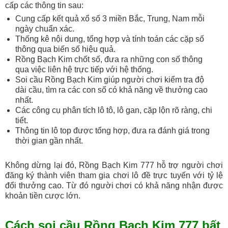
cấp các thông tin sau:
Cung cấp kết quả xổ số 3 miền Bắc, Trung, Nam mỗi
ngày chuẩn xác.
Thống kê nội dung, tổng hợp và tính toán các cặp số
thông qua biến số hiệu quả.
Rồng Bạch Kim chốt số, đưa ra những con số thông
qua việc liên hệ trực tiếp với hệ thống.
Soi cầu Rồng Bạch Kim giúp người chơi kiểm tra độ
dài cầu, tìm ra các con số có khả năng về thưởng cao
nhất.
Các công cụ phân tích lô tô, lô gan, cặp lộn rõ ràng, chi
tiết.
Thông tin lô top được tổng hợp, đưa ra đánh giá trong
thời gian gần nhất.
Không dừng lại đó, Rồng Bạch Kim 777 hỗ trợ người chơi
đăng ký thành viên tham gia chơi lô đề trực tuyến với tỷ lệ
đổi thưởng cao. Từ đó người chơi có khả năng nhận được
khoản tiền cược lớn.
Cách soi cầu Rồng Bạch Kim 777 bất