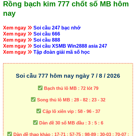
Rồng bạch kim 777 chốt số MB hôm
nay
Xem ngay
Soi cầu 247 bạc nhớ
Xem ngay
Soi cầu 666
Xem ngay
Soi cầu 888
Xem ngay
Soi cầu XSMB Win2888 asia 247
Xem ngay
Tập đoàn giải mã số học
Soi cầu 777 hôm nay ngày 7 / 8 / 2026
Bạch thủ lô MB : 72 lót 79
Song thủ lô MB : 28 - 82 : 23 - 32
Cặp lô xiên vip : 58 - 96 - 37
Dàn đề 30 số MB đầu : 3 : 5 : 6
Dàn đề thao khảo : 17-71 : 57-75 : 98-89 : 30-03 : 70-07 :