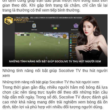
ổn định cũng giúp trận đấu phát mượt hơn trong suốt thời
gian theo dõi. Khi gặp tình trạng tải chậm, chỉ cần tải lại
trang là thường có thể xem tiếp bình thường.
Những tính năng nổi bật giúp Socolive TV thu hút người
xem
Những tính năng nổi bật giúp Socolive TV thu hút người xem
Trong thời gian gần đây, nhiều người hâm mộ bóng đá lựa
chọn các nền tảng trực tuyến để theo dõi những trận cầu
hấp dẫn mỗi ngày. Trong số đó, Socolive TV được đánh giá
cao nhờ khả năng mang đến trải nghiệm xem bóng đá ổn
định, tiện lợi và phù hợp với nhiều đối tượng người dùng.