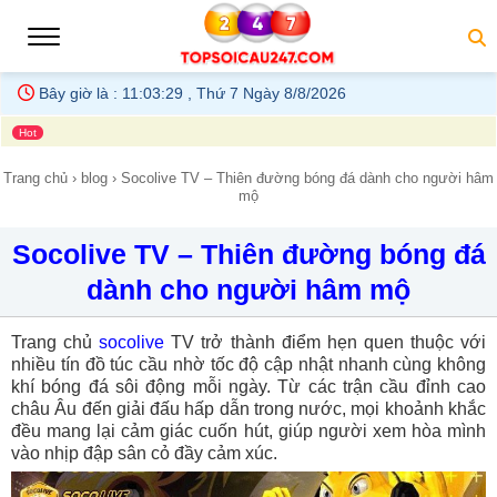
Bây giờ là :
11:03:30 , Thứ 7 Ngày 8/8/2026
Hot
Trang chủ
›
blog
›
Socolive TV – Thiên đường bóng đá dành cho người hâm
mộ
Socolive TV – Thiên đường bóng đá
dành cho người hâm mộ
Trang chủ
socolive
TV trở thành điểm hẹn quen thuộc với
nhiều tín đồ túc cầu nhờ tốc độ cập nhật nhanh cùng không
khí bóng đá sôi động mỗi ngày. Từ các trận cầu đỉnh cao
châu Âu đến giải đấu hấp dẫn trong nước, mọi khoảnh khắc
đều mang lại cảm giác cuốn hút, giúp người xem hòa mình
vào nhịp đập sân cỏ đầy cảm xúc.